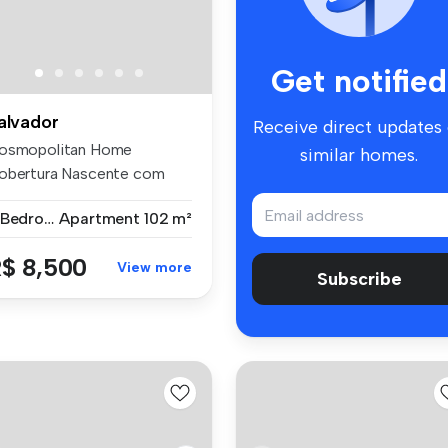
Get notified
alvador
Receive direct updates
osmopolitan Home
similar homes.
obertura Nascente com
sta Mar e Lag...
2 Bedrooms
Apartment
102 m²
$ 8,500
View more
Subscribe