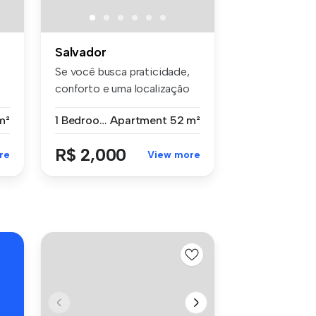
Salvador
Se você busca praticidade,
conforto e uma localização
est...
m²
1 Bedroom
Apartment
52 m²
R$ 2,000
re
View more