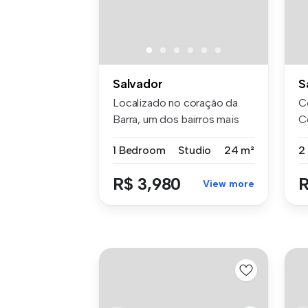
Salvador
S
Localizado no coração da
C
Barra, um dos bairros mais
C
desej...
Vi
1 Bedroom
Studio
24 m²
R$ 3,980
R
View more