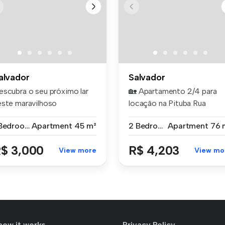
alvador
Salvador
escubra o seu próximo lar
🏡 Apartamento 2/4 para
este maravilhoso
locação na Pituba Rua
artamento ...
Carmem Mira...
1 Bedroom
Apartment
45 m²
2 Bedrooms
Apartment
76 
$ 3,000
R$ 4,203
View more
View mo
how it works
Privacy Policy