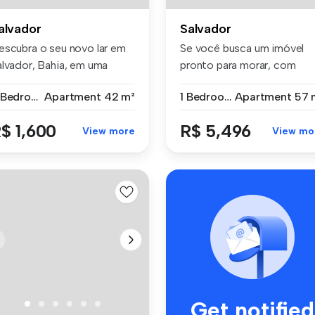
alvador
Salvador
escubra o seu novo lar em
Se você busca um imóvel
alvador, Bahia, em uma
pronto para morar, com
cali...
excelente ...
2 Bedrooms
Apartment
42 m²
1 Bedroom
Apartment
57 
$ 1,600
R$ 5,496
View more
View mo
Get notified