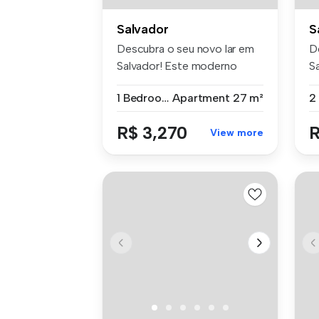
Salvador
S
Descubra o seu novo lar em
D
Salvador! Este moderno
S
apartam...
lo
1 Bedroom
Apartment
27 m²
R$ 3,270
R
View more