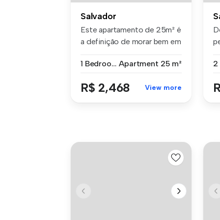
Salvador
S
Este apartamento de 25m² é
D
a definição de morar bem em
p
um...
es
1 Bedroom
Apartment
25 m²
R$ 2,468
R
View more