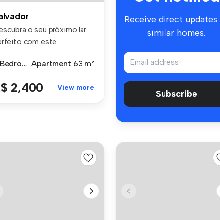
alvador
Receive direct updates
escubra o seu próximo lar
similar homes.
erfeito com este
petacular ...
2 Bedrooms
Apartment
63 m²
$ 2,400
View more
Subscribe