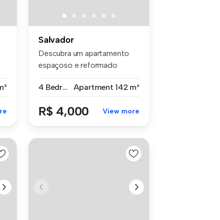
Salvador
Descubra um apartamento
s
espaçoso e reformado
disponível p...
m²
4 Bedrooms
Apartment
142 m²
R$ 4,000
re
View more