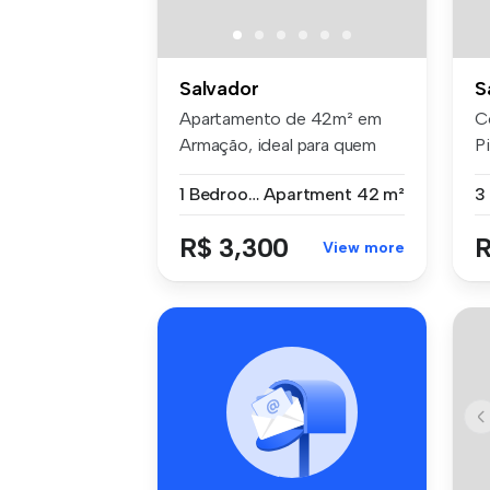
Salvador
S
Apartamento de 42m² em
C
Armação, ideal para quem
Pi
busca con...
tr
1 Bedroom
Apartment
42 m²
R$ 3,300
R
View more