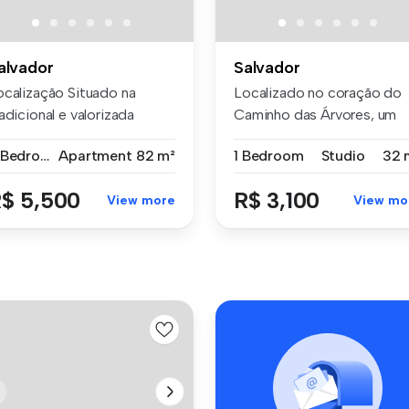
alvador
Salvador
ocalização Situado na
Localizado no coração do
adicional e valorizada
Caminho das Árvores, um
aça, na...
dos bair...
2 Bedrooms
Apartment
82 m²
1 Bedroom
Studio
32 
$ 5,500
R$ 3,100
View more
View mo