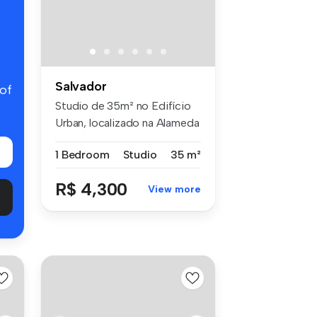
Salvador
 of
Studio de 35m² no Edifício
Urban, localizado na Alameda
d...
1 Bedroom
Studio
35 m²
R$ 4,300
View more