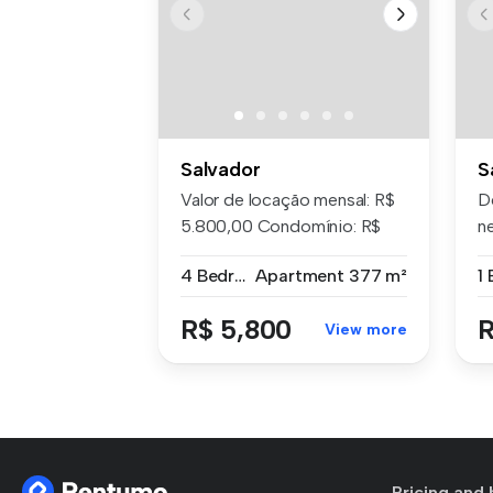
Salvador
S
Valor de locação mensal: R$
D
5.800,00 Condomínio: R$
n
3.6...
ap
4 Bedrooms
Apartment
377 m²
R$ 5,800
R
View more
Pricing and 