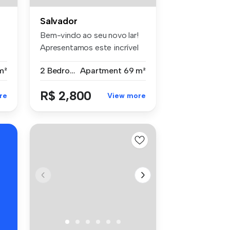
Salvador
Bem-vindo ao seu novo lar!
Apresentamos este incrível
apa...
m²
2 Bedrooms
Apartment
69 m²
R$ 2,800
re
View more