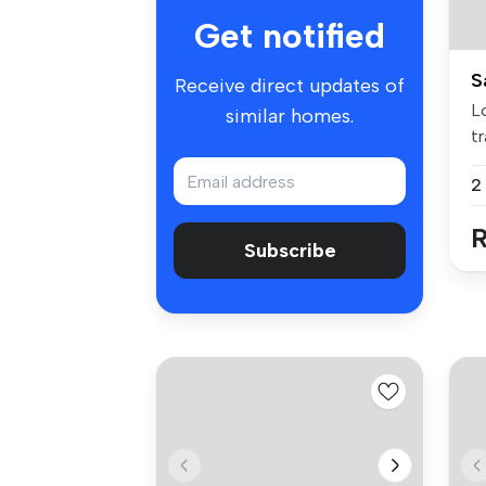
Get notified
S
Receive direct updates of
L
similar homes.
tr
Gr
R
Subscribe