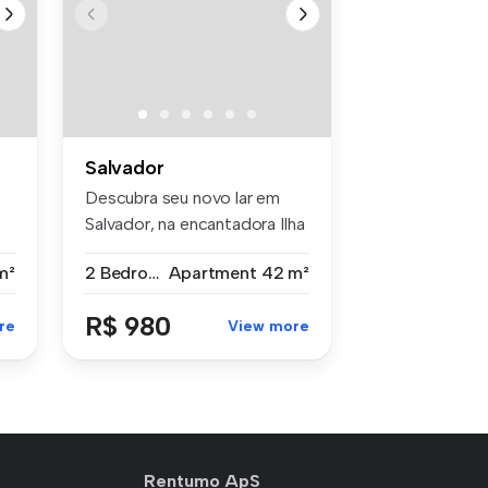
Salvador
Descubra seu novo lar em
Salvador, na encantadora Ilha
Am...
m²
2 Bedrooms
Apartment
42 m²
R$ 980
re
View more
Rentumo ApS