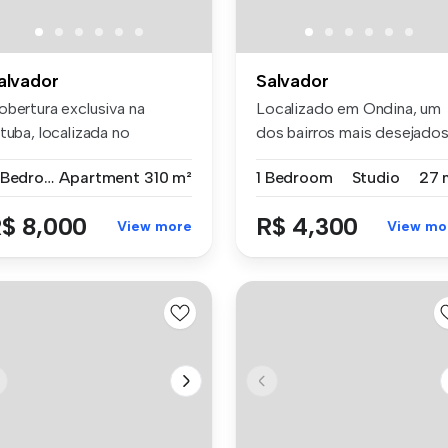
alvador
Salvador
obertura exclusiva na
Localizado em Ondina, um
tuba, localizada no
dos bairros mais desejado
anquilo e ...
de Sa...
3 Bedrooms
Apartment
310 m²
1 Bedroom
Studio
27 
$ 8,000
R$ 4,300
View more
View mo