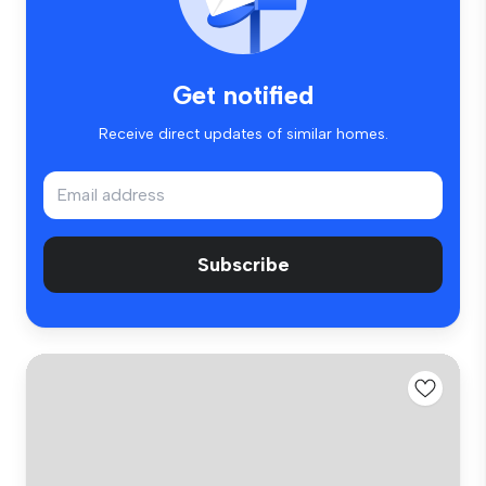
Get notified
Receive direct updates of similar homes.
Subscribe