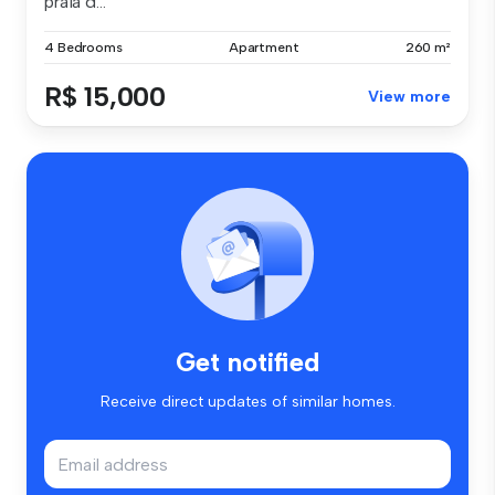
praia d...
4 Bedrooms
Apartment
260 m²
R$ 15,000
View more
Get notified
Receive direct updates of similar homes.