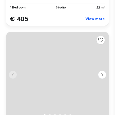
1 Bedroom
Studio
22 m²
€ 405
View more