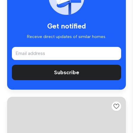
Get notified
Receive direct updates of similar homes.
Subscribe