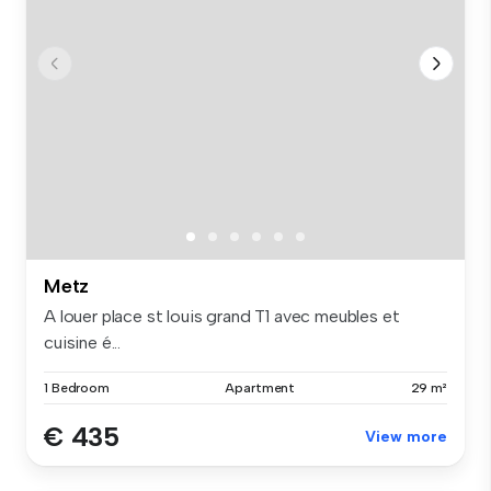
Metz
A louer place st louis grand T1 avec meubles et
cuisine é...
1 Bedroom
Apartment
29 m²
€ 435
View more