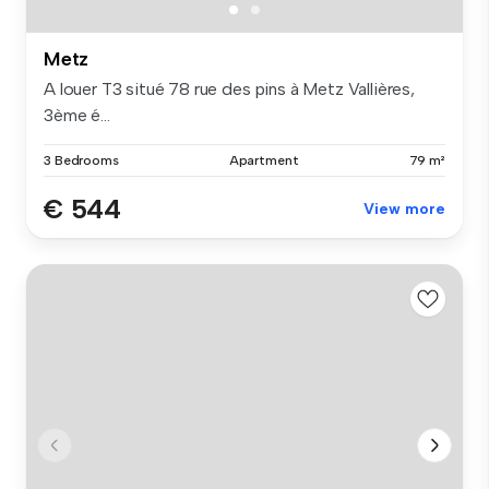
Metz
A louer T3 situé 78 rue des pins à Metz Vallières,
3ème é...
3 Bedrooms
Apartment
79 m²
€ 544
View more