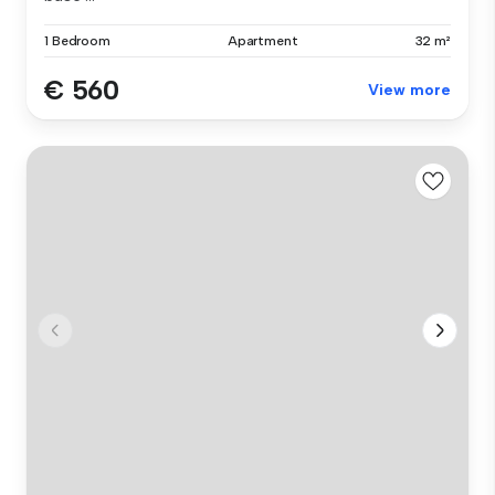
1 Bedroom
Apartment
32 m²
€ 560
View more