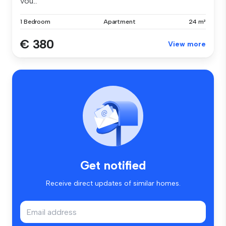
vou...
1 Bedroom
Apartment
24 m²
€ 380
View more
Get notified
Receive direct updates of similar homes.