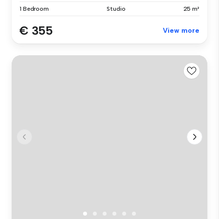
1 Bedroom
Studio
25 m²
€ 355
View more