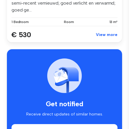
semi-recent vernieuwd; goed verlicht en verwarmd;
goed ge...
1 Bedroom
Room
13 m²
€ 530
View more
Get notified
Receive direct updates of similar homes.