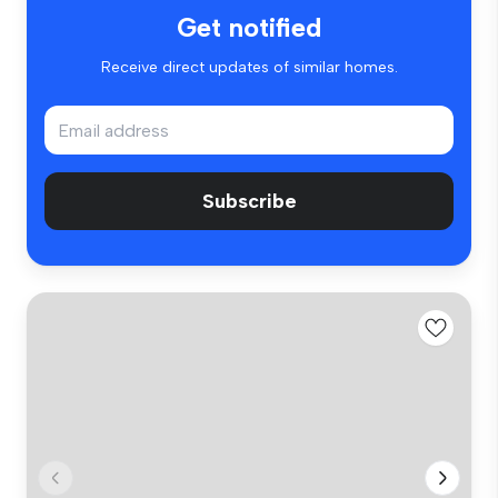
Get notified
Receive direct updates of similar homes.
Subscribe