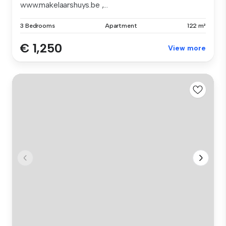
www.makelaarshuys.be ,...
3 Bedrooms
Apartment
122 m²
€ 1,250
View more