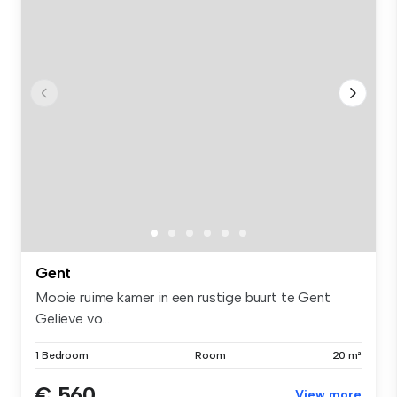
Gent
Mooie ruime kamer in een rustige buurt te Gent
Gelieve vo...
1 Bedroom
Room
20 m²
€ 560
View more