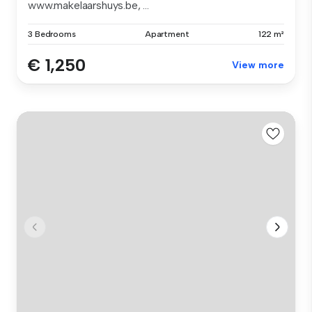
www.makelaarshuys.be, ...
3 Bedrooms
Apartment
122 m²
€ 1,250
View more