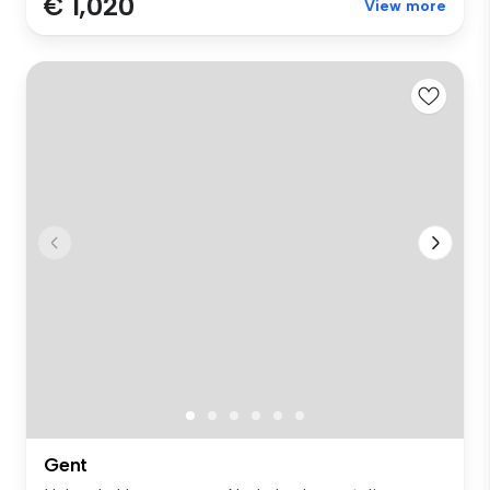
€ 1,020
View more
Gent