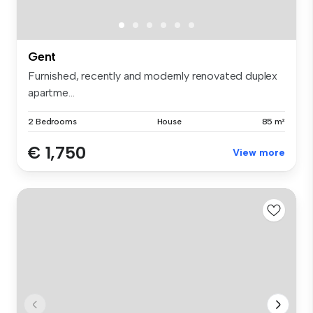
Gent
Furnished, recently and modernly renovated duplex
apartme...
2 Bedrooms
House
85 m²
€ 1,750
View more