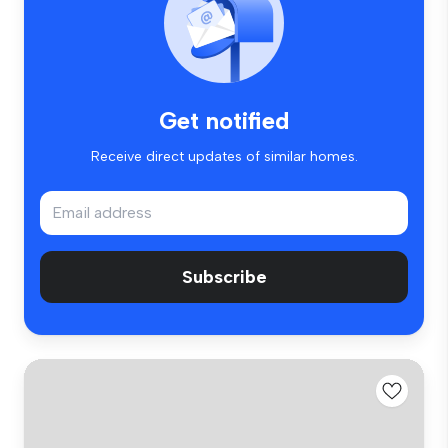
Get notified
Receive direct updates of similar homes.
Subscribe