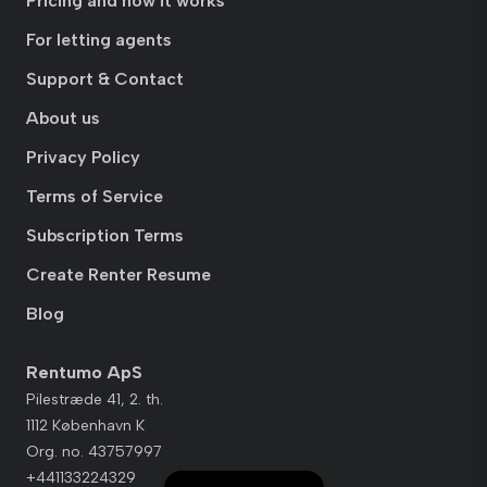
Pricing and how it works
For letting agents
Support & Contact
About us
Privacy Policy
Terms of Service
Subscription Terms
Create Renter Resume
Blog
Rentumo ApS
Pilestræde 41, 2. th.
1112 København K
Org. no. 43757997
+441133224329