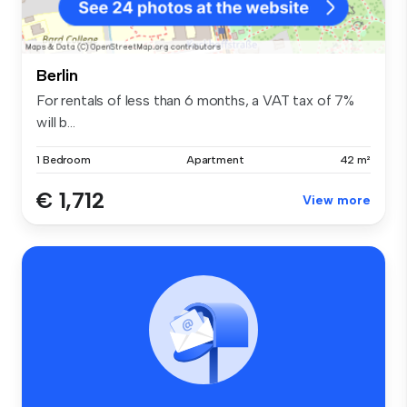
Berlin
For rentals of less than 6 months, a VAT tax of 7%
will b...
1 Bedroom
Apartment
42 m²
€ 1,712
View more