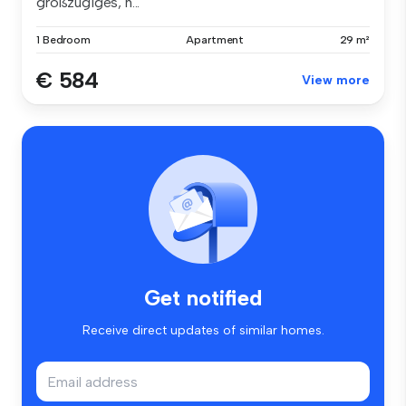
großzügiges, h...
1 Bedroom
Apartment
29 m²
€ 584
View more
Get notified
Receive direct updates of similar homes.