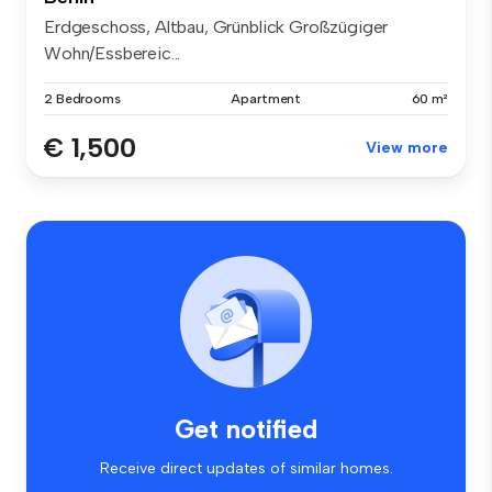
Erdgeschoss, Altbau, Grünblick Großzügiger
Wohn/Essbereic...
2 Bedrooms
Apartment
60 m²
€ 1,500
View more
Get notified
Receive direct updates of similar homes.