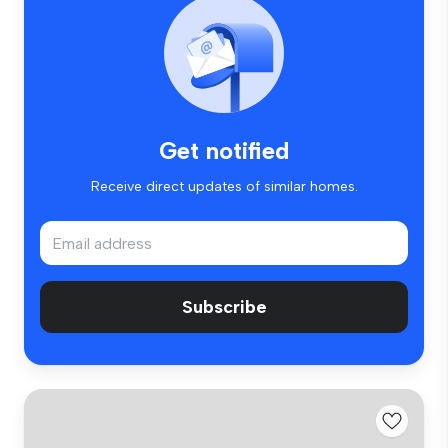
Get notified
Receive direct updates of similar homes.
Subscribe