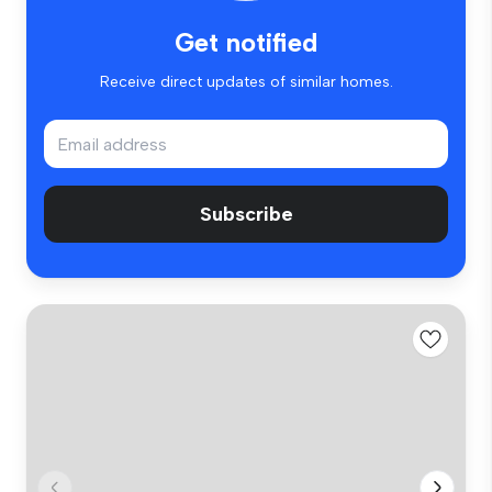
Get notified
Receive direct updates of similar homes.
Subscribe