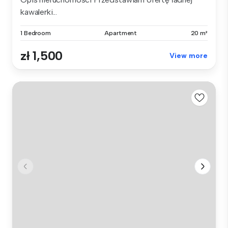
kawalerki...
1 Bedroom
Apartment
20 m²
zł 1,500
View more