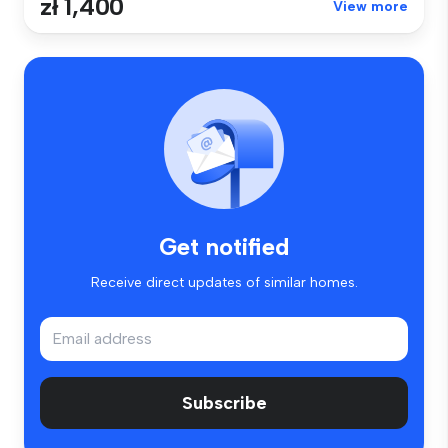
zł 1,400
View more
Get notified
Receive direct updates of similar homes.
Subscribe