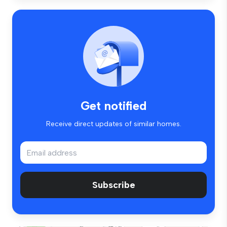
Get notified
Receive direct updates of similar homes.
Subscribe