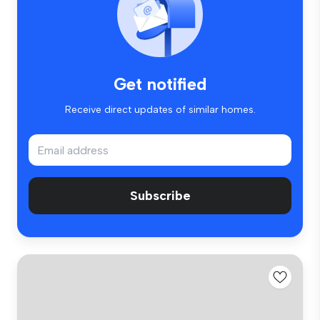
Get notified
Receive direct updates of similar homes.
Subscribe