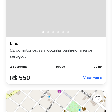
Lins
02 dormitórios, sala, cozinha, banheiro, área de
serviço,...
2 Bedrooms
House
92 m²
R$ 550
View more