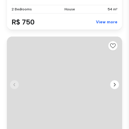
2 Bedrooms
House
54 m²
R$ 750
View more