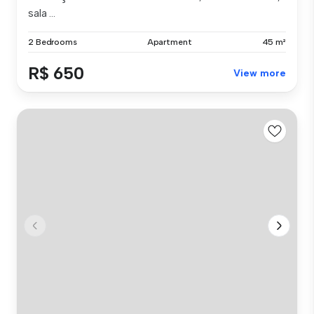
sala ...
2 Bedrooms
Apartment
45 m²
R$ 650
View more