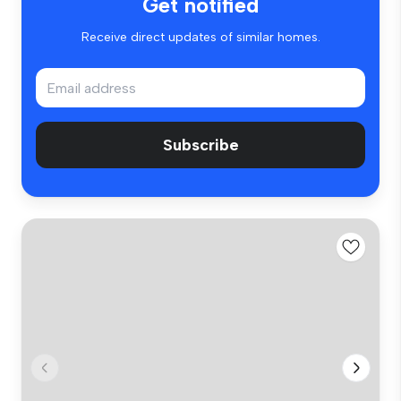
Get notified
Receive direct updates of similar homes.
Subscribe