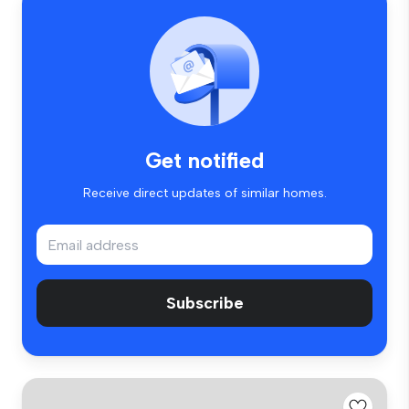
Get notified
Receive direct updates of similar homes.
Subscribe