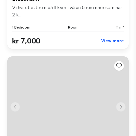
Vi hyr ut ett rum på 11 kvm i våran 5 rummare som har
2 k...
1 Bedroom
Room
11 m²
kr 7,000
View more