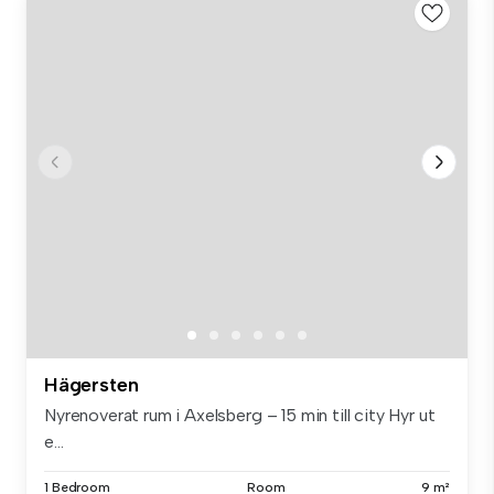
Hägersten
Nyrenoverat rum i Axelsberg – 15 min till city Hyr ut
e...
1 Bedroom
Room
9 m²