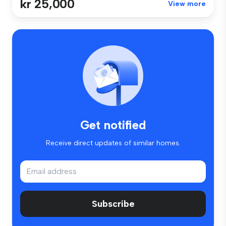
kr 25,000
View more
Get notified
Receive direct updates of similar homes.
Subscribe