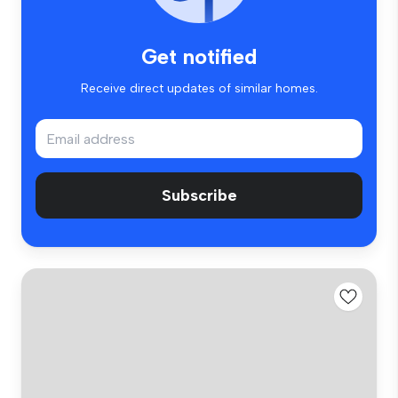
Get notified
Receive direct updates of similar homes.
Subscribe