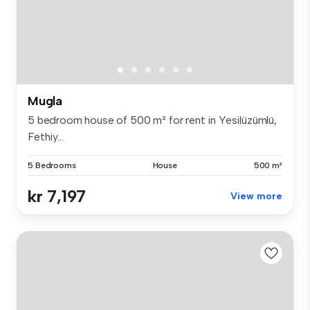
Mugla
5 bedroom house of 500 m² for rent in Yesilüzümlü,
Fethiy...
5 Bedrooms
House
500 m²
kr 7,197
View more