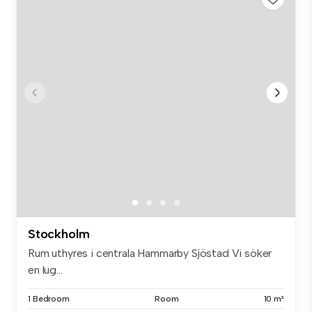
Stockholm
Rum uthyres i centrala Hammarby Sjöstad Vi söker
en lug...
1 Bedroom
Room
10 m²