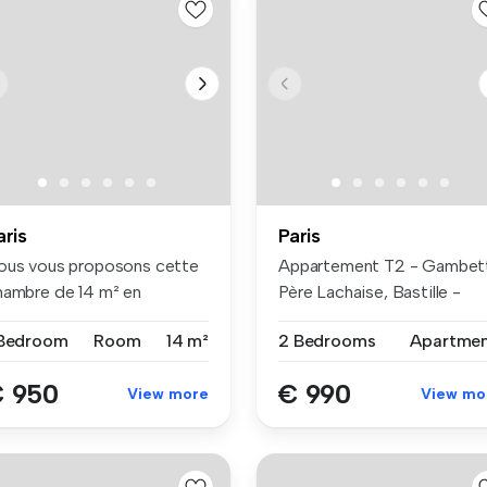
aris
Paris
ous vous proposons cette
Appartement T2 - Gambet
hambre de 14 m² en
Père Lachaise, Bastille -
living, e...
Répub...
 Bedroom
Room
14 m²
2 Bedrooms
Apartme
 950
€ 990
View more
View mo