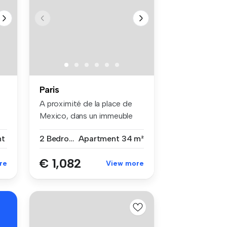
Paris
A proximité de la place de
Mexico, dans un immeuble
Art d...
nt
2 Bedrooms
Apartment
34 m²
€ 1,082
re
View more