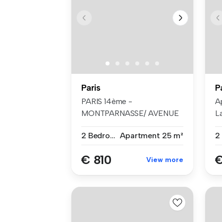
Paris
P
PARIS 14ème -
A
MONTPARNASSE/ AVENUE
La
DU MAINE - Dans un imm...
L
2 Bedrooms
Apartment
25 m²
2
€ 810
€
View more