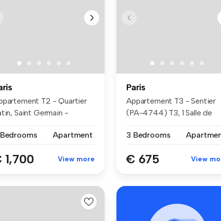
aris
Paris
ppartement T2 - Quartier
Appartement T3 - Sentier
tin, Saint Germain -
(PA-4744) T3, 1 Salle de
uxembou...
bain ...
 Bedrooms
Apartment
3 Bedrooms
Apartme
 1,700
€ 675
View more
View mo