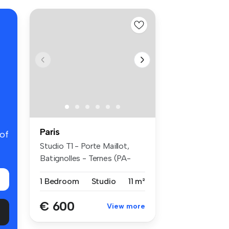
Paris
 of
Studio T1 - Porte Maillot,
Batignolles - Ternes (PA-
4380)...
1 Bedroom
Studio
11 m²
€ 600
View more