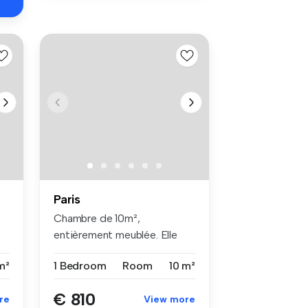
Paris
Chambre de 10m²,
entièrement meublée. Elle
dispose d’un l...
m²
1 Bedroom
Room
10 m²
€ 810
re
View more