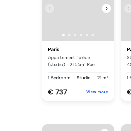
Paris
P
Appartement 1 pièce
St
(studio) - 21.66m² Rue
48
Veron- M° ...
1 Bedroom
Studio
21 m²
1
€ 737
€
View more