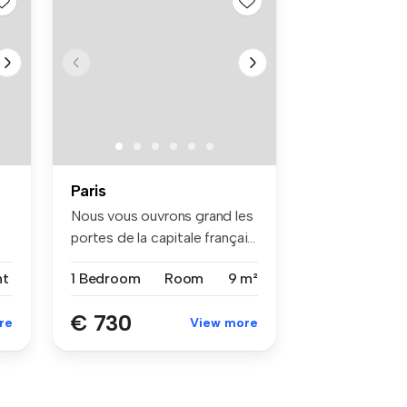
Paris
Nous vous ouvrons grand les
portes de la capitale françai...
nt
1 Bedroom
Room
9 m²
€ 730
re
View more