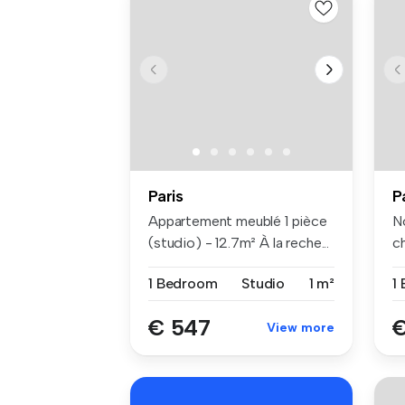
Paris
P
Appartement meublé 1 pièce
N
(studio) - 12.7m² À la reche...
c
co
1 Bedroom
Studio
1 m²
1
€ 547
€
View more