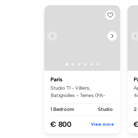
Paris
P
Studio T1 - Villiers,
A
Batignolles - Ternes (PA-
4
3325) St...
vo
1 Bedroom
Studio
€ 800
€
View more