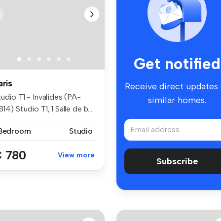
Get notified
aris
Receive direct updates
udio T1 - Invalides (PA-
similar homes.
14) Studio T1, 1 Salle de b...
 Bedroom
Studio
 780
View more
Subscribe