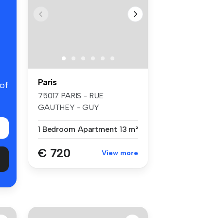
Paris
 of
75017 PARIS - RUE
GAUTHEY - GUY
MOQUET/BATIGNOLLES -
1 Bedroom
Apartment
13 m²
Au 3...
€ 720
View more