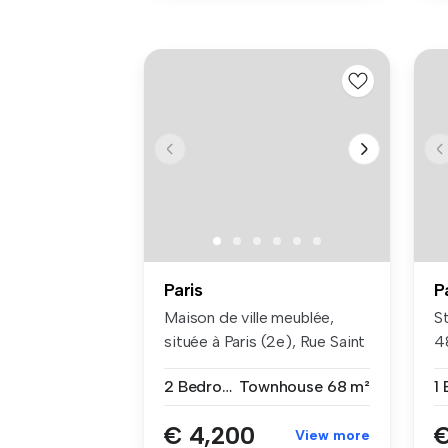
Paris
P
Maison de ville meublée,
St
située à Paris (2e), Rue Saint
48
D...
ba
2 Bedrooms
Townhouse
68 m²
1
€ 4,200
€
View more