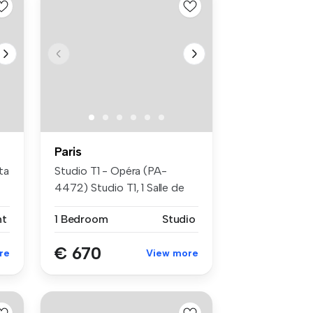
Paris
ta
Studio T1 - Opéra (PA-
4472) Studio T1, 1 Salle de
bain ...
nt
1 Bedroom
Studio
€ 670
re
View more