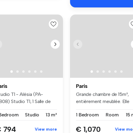
aris
Paris
udio T1 - Alésia (PA-
Grande chambre de 15m²,
08) Studio T1, 1 Salle de
entièrement meublée. Elle
in...
dispose...
 Bedroom
Studio
13 m²
1 Bedroom
Room
15 
 794
€ 1,070
View more
View mo