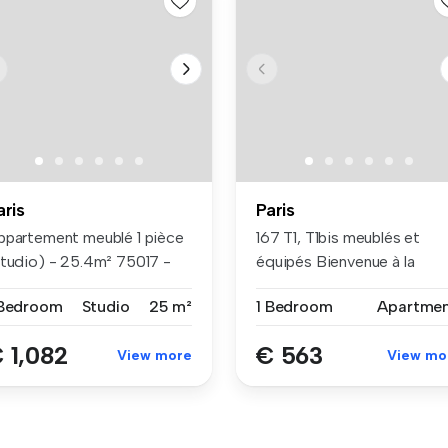
aris
Paris
ppartement meublé 1 pièce
167 T1, T1bis meublés et
studio) - 25.4m² 75017 -
équipés Bienvenue à la
...
résiden...
 Bedroom
Studio
25 m²
1 Bedroom
Apartme
 1,082
€ 563
View more
View mo