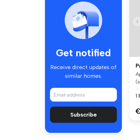
Get notified
P
Receive direct updates of
A
similar homes.
(
RU
1
€
Subscribe