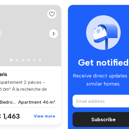
Get notified
aris
Receive direct updates
ppartement 2 pièces -
similar homes.
6.6m² À la recherche de
tre ...
2 Bedrooms
Apartment
46 m²
 1,463
View more
Subscribe