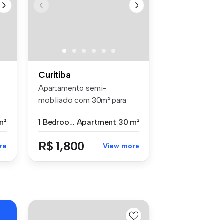
Curitiba
o
Apartamento semi-
–
mobiliado com 30m² para
locação na Rua I...
m²
1 Bedroom
Apartment
30 m²
R$ 1,800
re
View more