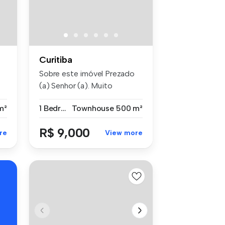
Curitiba
Sobre este imóvel Prezado
(a) Senhor (a). Muito
obrigad...
m²
1 Bedroom
Townhouse
500 m²
R$ 9,000
re
View more