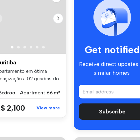
Get notified
uritiba
Receive direct updates
partamento em ótima
similar homes.
ocaçização a 02 quadras do
opping...
1 Bedroom
Apartment
66 m²
$ 2,100
View more
Subscribe