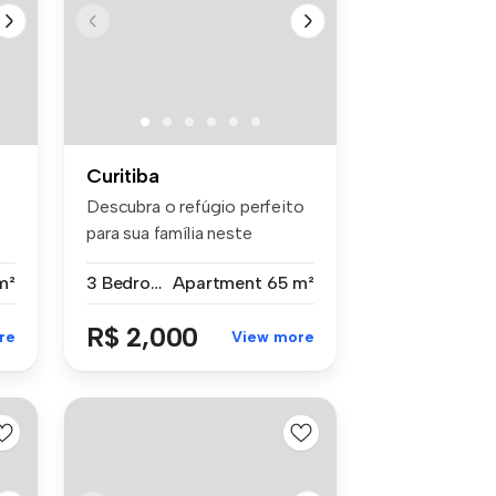
Curitiba
Descubra o refúgio perfeito
para sua família neste
encant...
m²
3 Bedrooms
Apartment
65 m²
R$ 2,000
re
View more