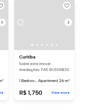
Curitiba
Sobre este imóvel
o
Imediações: FAE BUSSINESS
SCHOOL Deta...
m²
1 Bedroom
Apartment
26 m²
R$ 1,750
re
View more