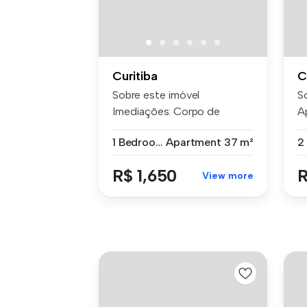
Curitiba
C
Sobre este imóvel
S
Imediações: Corpo de
A
Bombeiros -Colég...
Cí
1 Bedroom
Apartment
37 m²
R$ 1,650
R
View more