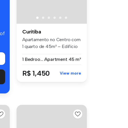
Curitiba
 of
Apartamento no Centro com
1 quarto de 45m² – Edifício
Ast...
1 Bedroom
Apartment
45 m²
R$ 1,450
View more