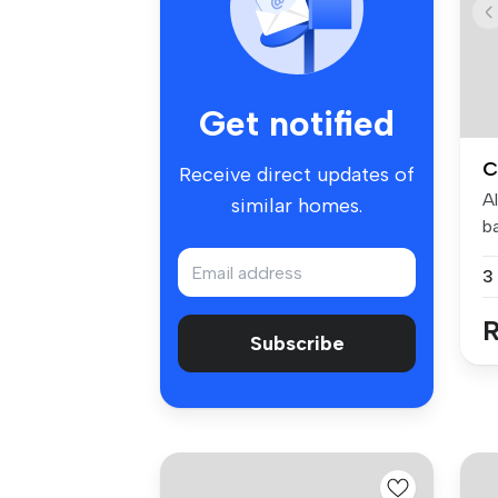
Get notified
C
Receive direct updates of
A
similar homes.
ba
po
R
Subscribe