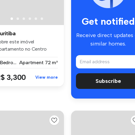
Get notified
uritiba
Receive direct updates
obre este imóvel
similar homes.
partamento no Centro
vico Mobiliad...
2 Bedrooms
Apartment
72 m²
$ 3,300
View more
Subscribe