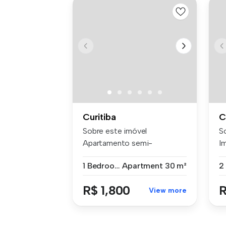
Curitiba
C
Sobre este imóvel
S
Apartamento semi-
I
mobiliado com 30m² p...
T
1 Bedroom
Apartment
30 m²
R$ 1,800
R
View more