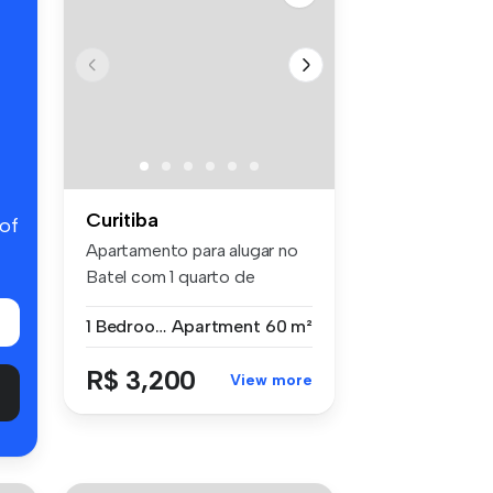
Curitiba
 of
Apartamento para alugar no
Batel com 1 quarto de
85,30m² ...
1 Bedroom
Apartment
60 m²
R$ 3,200
View more