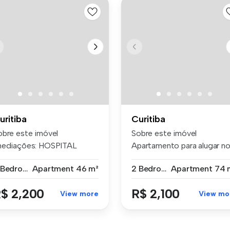
uritiba
Curitiba
obre este imóvel
Sobre este imóvel
mediações: HOSPITAL
Apartamento para alugar n
RABALHADOR Deta...
Cristo Rei...
2 Bedrooms
Apartment
46 m²
2 Bedrooms
Apartment
74 
$ 2,200
R$ 2,100
View more
View mo