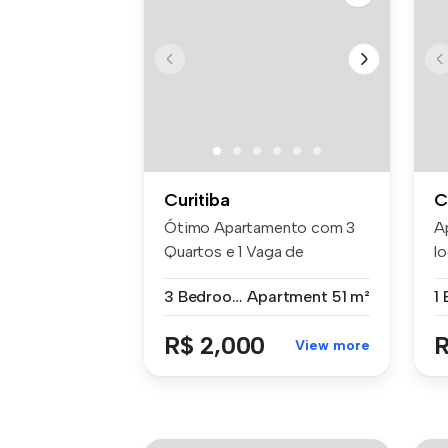
Curitiba
C
Ótimo Apartamento com 3
A
Quartos e 1 Vaga de
l
Garagem para ...
sh
3 Bedrooms
Apartment
51 m²
R$ 2,000
R
View more