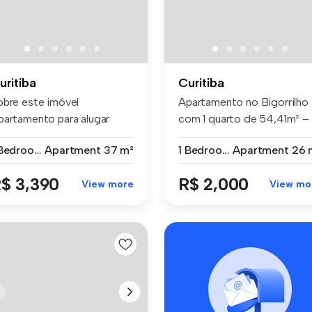
uritiba
Curitiba
obre este imóvel
Apartamento no Bigorrilho
partamento para alugar
com 1 quarto de 54,41m² –
m 1 quarto ...
Studi...
1 Bedroom
Apartment
37 m²
1 Bedroom
Apartment
26 
$ 3,390
R$ 2,000
View more
View mo