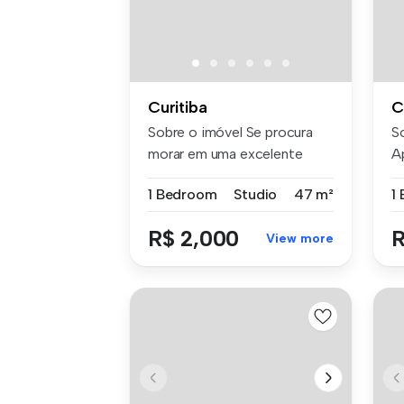
Curitiba
C
Sobre o imóvel Se procura
S
morar em uma excelente
A
localiza...
co
1 Bedroom
Studio
47 m²
R$ 2,000
R
View more