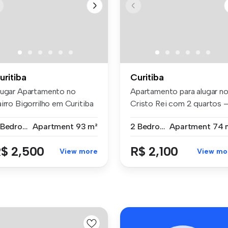
uritiba
Curitiba
lugar Apartamento no
Apartamento para alugar n
irro Bigorrilho em Curitiba
Cristo Rei com 2 quartos 
r R...
Edi...
3 Bedrooms
Apartment
93 m²
2 Bedrooms
Apartment
74 
$ 2,500
R$ 2,100
View more
View mo