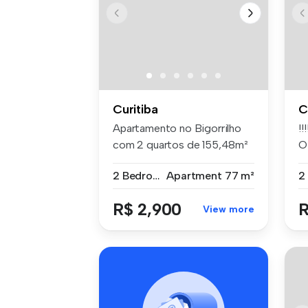
Curitiba
C
Apartamento no Bigorrilho
!!
com 2 quartos de 155,48m²
O
– Edi...
2 Bedrooms
Apartment
77 m²
R$ 2,900
R
View more