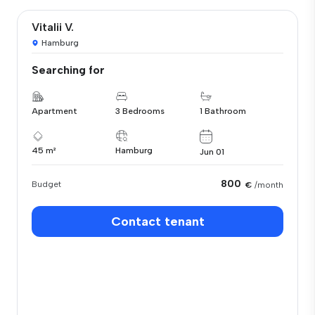
Vitalii V.
Hamburg
Searching for
Apartment
3 Bedrooms
1 Bathroom
45 m²
Hamburg
Jun 01
800
Budget
€
/month
Contact tenant