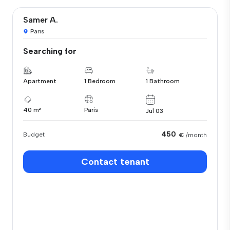
Samer A.
Paris
Searching for
Apartment
1 Bedroom
1 Bathroom
40 m²
Paris
Jul 03
450
Budget
€
/month
Contact tenant