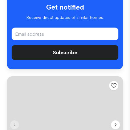
Get notified
Receive direct updates of similar homes.
Subscribe