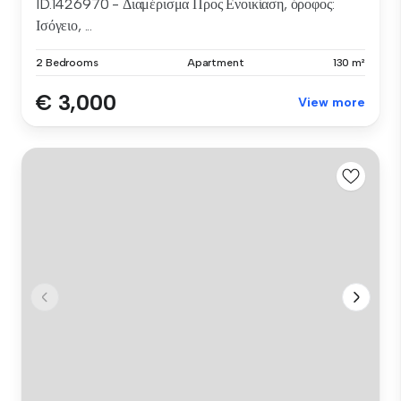
ID.1426970 - Διαμέρισμα Προς Ενοικίαση, όροφος:
Ισόγειο, ...
2 Bedrooms
Apartment
130 m²
€ 3,000
View more