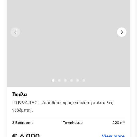
Βούλα
ID.1994480 - Διατίθεται προς ενοικίαση πολυτελής
νεόδμητη...
3 Bedrooms
Townhouse
220 m²
€ 6,000
View more