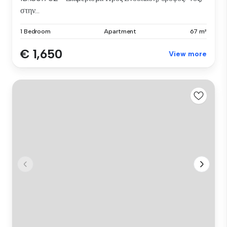
στην...
1 Bedroom
Apartment
67 m²
€ 1,650
View more