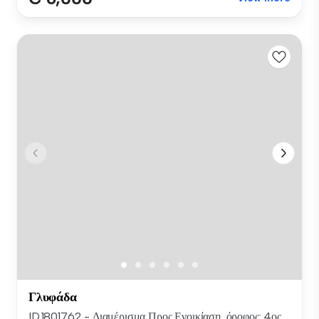
Γλυφάδα
ID.1801762 - Διαμέρισμα Προς Ενοικίαση, όροφος: 4ος,