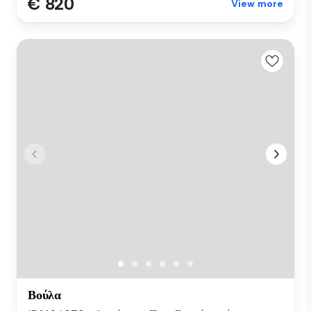
€ 820
View more
Βούλα