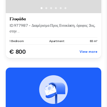
Γλυφάδα
ID.977987 - Διαμέρισμα Προς Ενοικίαση, όροφος: 3ος,
στην ...
1 Bedroom
Apartment
83 m²
€ 800
View more