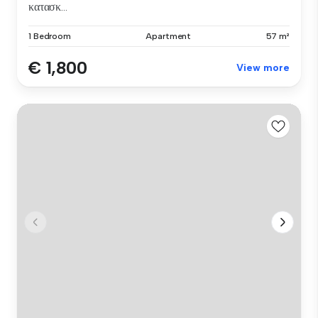
κατασκ...
1 Bedroom
Apartment
57 m²
€ 1,800
View more