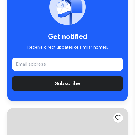
Get notified
Receive direct updates of similar homes.
Subscribe