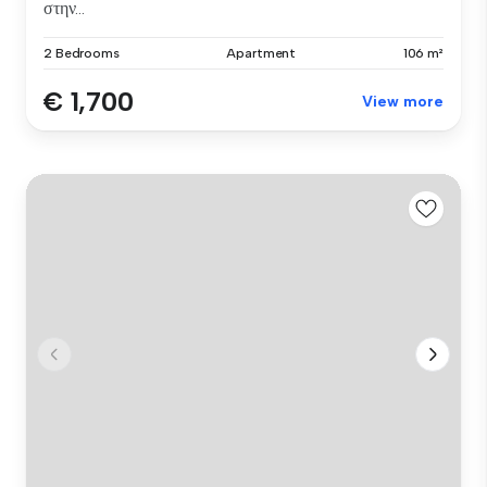
στην...
2 Bedrooms
Apartment
106 m²
€ 1,700
View more