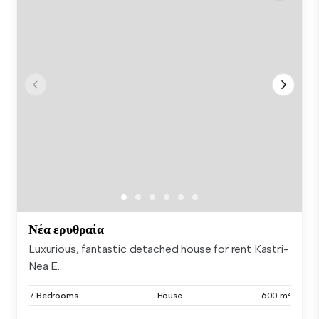
Νέα ερυθραία
Luxurious, fantastic detached house for rent Kastri-
Nea E...
7 Bedrooms
House
600 m²