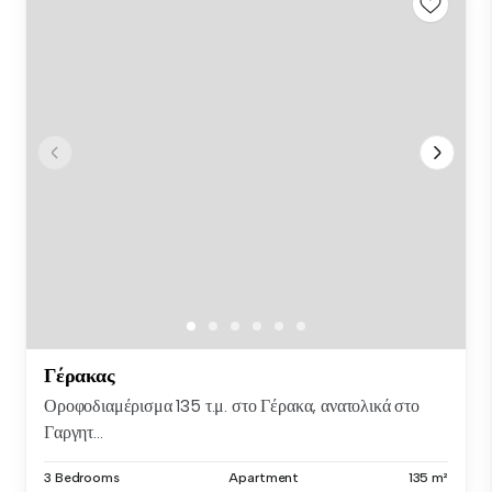
Γέρακας
Οροφοδιαμέρισμα 135 τ.μ. στο Γέρακα, ανατολικά στο
Γαργητ...
3 Bedrooms
Apartment
135 m²