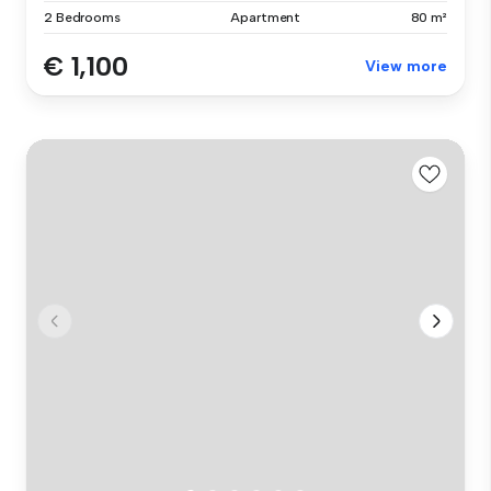
2 Bedrooms
Apartment
80 m²
€ 1,100
View more