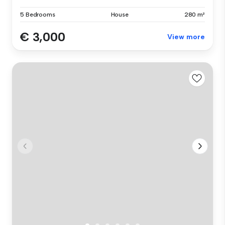
5 Bedrooms
House
280 m²
€ 3,000
View more