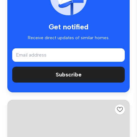
Get notified
Receive direct updates of similar homes.
Subscribe