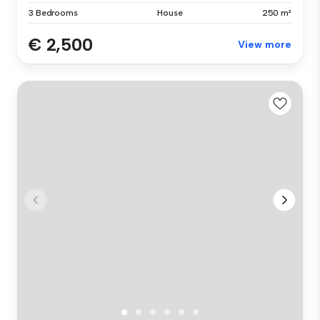
3 Bedrooms
House
250 m²
€ 2,500
View more