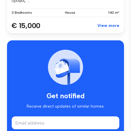
όροφος: ...
3 Bedrooms
House
140 m²
€ 15,000
View more
Get notified
Receive direct updates of similar homes.