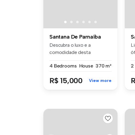
Santana De Parnaíba
S
Descubra o luxo e a
L
comodidade desta
ó
impressionante Casa ...
co
4 Bedrooms
House
370 m²
R$ 15,000
R
View more