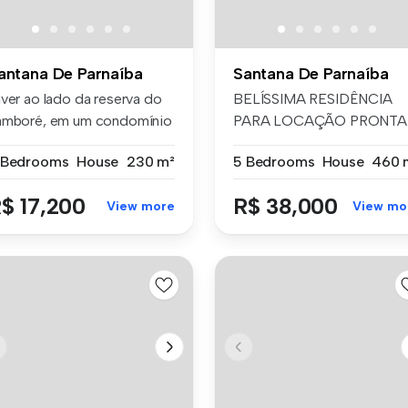
antana De Parnaíba
Santana De Parnaíba
iver ao lado da reserva do
BELÍSSIMA RESIDÊNCIA
amboré, em um condomínio
PARA LOCAÇÃO PRONTA
c...
PARA MORAR! TOT...
 Bedrooms
House
230 m²
5 Bedrooms
House
460 
$ 17,200
R$ 38,000
View more
View mo