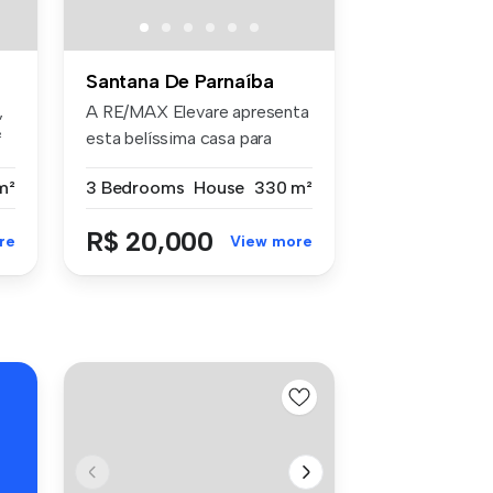
Santana De Parnaíba
,
A RE/MAX Elevare apresenta
²
esta belíssima casa para
locaç...
m²
3 Bedrooms
House
330 m²
R$ 20,000
re
View more