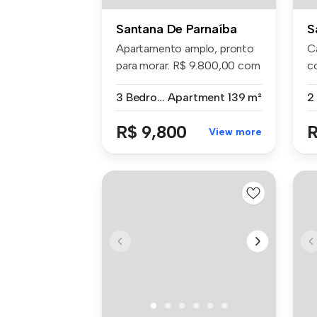
Santana De Parnaíba
S
Apartamento amplo, pronto
C
para morar. R$ 9.800,00 com
c
as ...
no
3 Bedrooms
Apartment
139 m²
2
R$ 9,800
R
View more