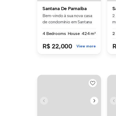
Santana De Parnaíba
S
Bem-vindo à sua nova casa
2
de condomínio em Santana
m²
de Par...
Sa
4 Bedrooms
House
424 m²
R$ 22,000
R
View more