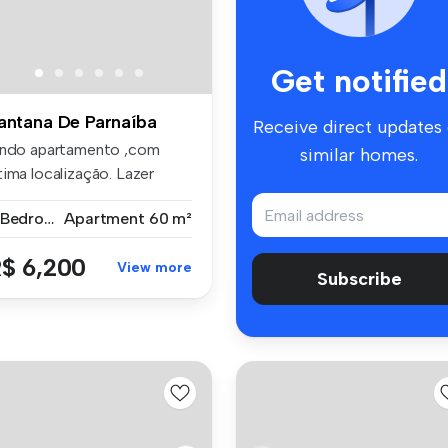
Get notified
antana De Parnaíba
Receive direct updates
indo apartamento ,com
similar homes.
tima localização. Lazer
mpleto....
2 Bedrooms
Apartment
60 m²
$ 6,200
View more
Subscribe