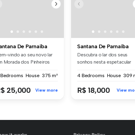
antana De Parnaíba
Santana De Parnaíba
em-vindo ao seu novo lar
Descubra o lar dos seus
m Morada dos Pinheiros
sonhos nesta espetacular
ldeia...
Casa de ...
 Bedrooms
House
375 m²
4 Bedrooms
House
309 
$ 25,000
R$ 18,000
View more
View mo
how it works
Privacy Policy