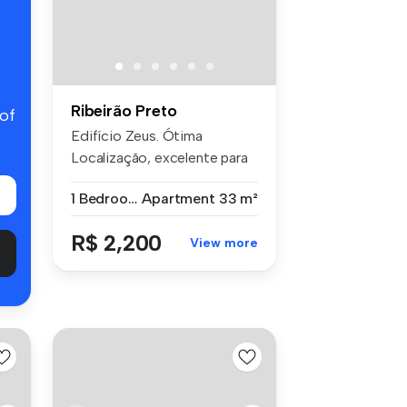
Ribeirão Preto
 of
Edifício Zeus. Ótima
Localização, excelente para
estuda...
1 Bedroom
Apartment
33 m²
R$ 2,200
View more