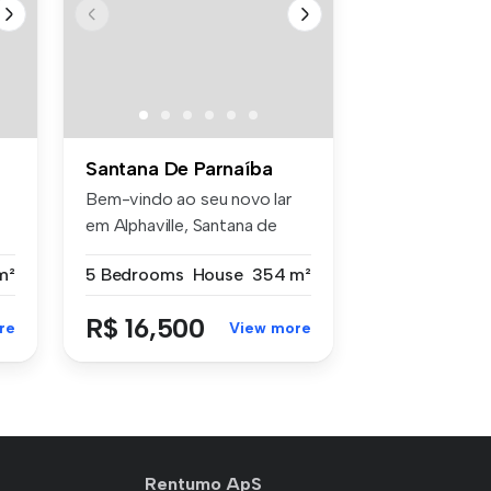
Santana De Parnaíba
Bem-vindo ao seu novo lar
em Alphaville, Santana de
Parna...
m²
5 Bedrooms
House
354 m²
R$ 16,500
re
View more
Rentumo ApS