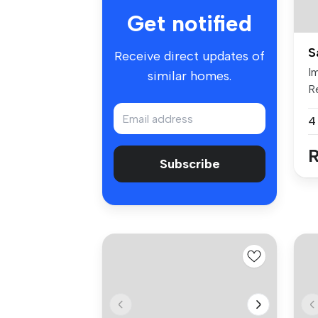
Get notified
S
Receive direct updates of
I
similar homes.
Re
S..
4
R
Subscribe