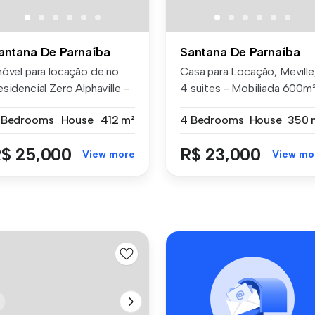
antana De Parnaíba
Santana De Parnaíba
móvel para locação de no
Casa para Locação, Meville
sidencial Zero Alphaville -
4 suites - Mobiliada 600m
.
de...
 Bedrooms
House
412 m²
4 Bedrooms
House
350 
$ 25,000
R$ 23,000
View more
View mo