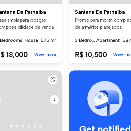
antana De Parnaíba
Santana De Parnaíba
asa ampla para locação
Pronto para morar, comple
om possibilidade de venda
de armários planejados,
 Alp...
varan...
 Bedrooms
House
575 m²
3 Bedrooms
Apartment
158 
$ 18,000
R$ 10,500
View more
View mo
Get notified