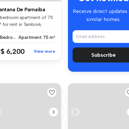
antana De Parnaíba
Receive direct updates
 bedroom apartment of 75
similar homes.
 for rent in Tamboré,
ntana...
2 Bedrooms
Apartment
75 m²
$ 6,200
View more
Subscribe