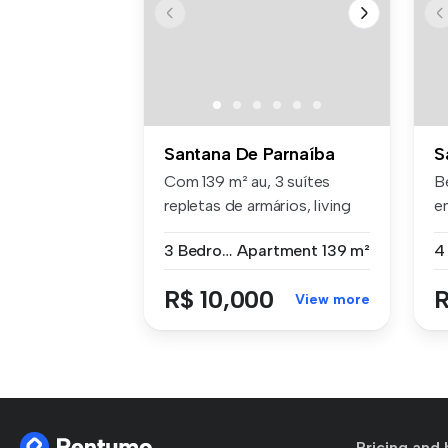
Santana De Parnaíba
S
Com 139 m² au, 3 suítes
B
repletas de armários, living
e
com ...
(A
3 Bedrooms
Apartment
139 m²
4
R$ 10,000
R
View more
Pricing and 