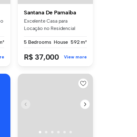
Santana De Parnaíba
to
Excelente Casa para
Locação no Residencial
Tamboré 10! ...
m²
5 Bedrooms
House
592 m²
R$ 37,000
re
View more