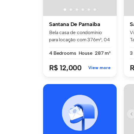
Santana De Parnaíba
S
Bela casa de condomínio
V
para locação com 376m², 04
T
vagas ...
ex
4 Bedrooms
House
287 m²
3
R$ 12,000
R
View more