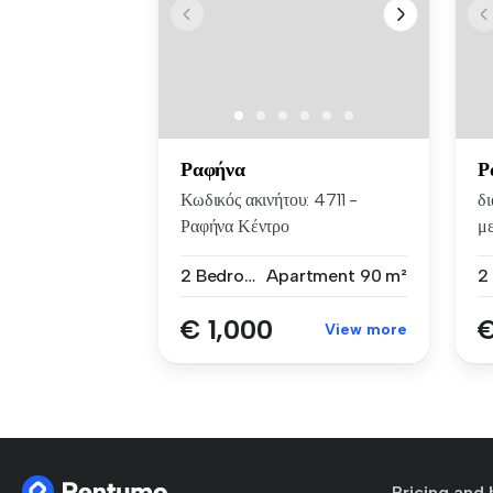
Ραφήνα
Ρ
Κωδικός ακινήτου: 4711 -
δ
Ραφήνα Κέντρο
με
ΕΝΟΙΚΙΑΖΕΤΑΙ αν...
υπ
2 Bedrooms
Apartment
90 m²
€ 1,000
€
View more
Pricing and 