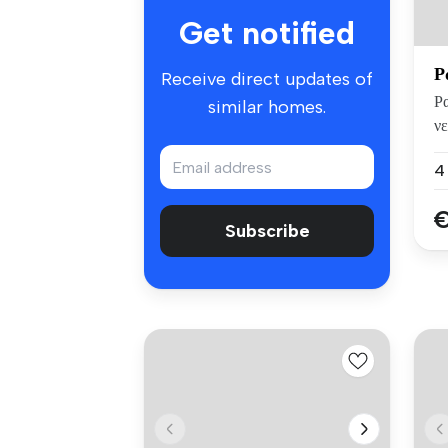
Get notified
Ρ
Receive direct updates of
Ρα
similar homes.
ν
...
€
Subscribe