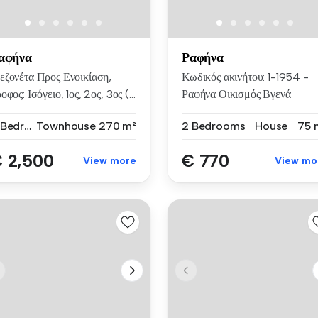
αφήνα
Ραφήνα
εζονέτα Προς Ενοικίαση,
Κωδικός ακινήτου: 1-1954 -
οφος: Ισόγειο, 1ος, 2ος, 3ος (...
Ραφήνα Οικισμός Βγενά
ΕΝΟΙΚΙΑ...
3 Bedrooms
Townhouse
270 m²
2 Bedrooms
House
75 
 2,500
€ 770
View more
View mo