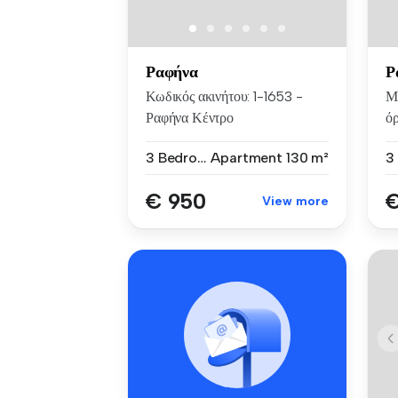
Ραφήνα
Ρ
Κωδικός ακινήτου: 1-1653 -
Μ
Ραφήνα Κέντρο
όρ
ΕΝΟΙΚΙΑΖΕΤΑΙ ...
3 Bedrooms
Apartment
130 m²
€ 950
€
View more