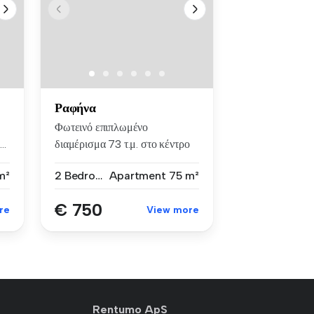
Ραφήνα
Φωτεινό επιπλωμένο
..
διαμέρισμα 73 τ.μ. στο κέντρο
της Ραφή...
m²
2 Bedrooms
Apartment
75 m²
€ 750
re
View more
Rentumo ApS