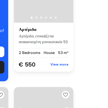
Αρτέμιδα
 of
Αρτέμιδα, ενοικιάζεται
ανακαινισμένη μονοκατοικία 53
τμ μ...
2 Bedrooms
House
53 m²
€ 550
View more