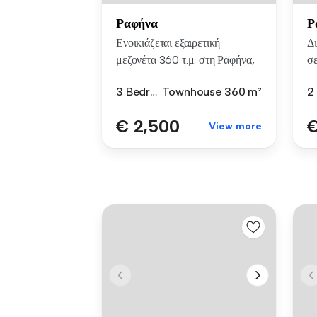
Ραφήνα
Ρ
Ενοικιάζεται εξαιρετική
Δι
μεζονέτα 360 τ.μ. στη Ραφήνα,
σε
σε ...
3 Bedrooms
Townhouse
360 m²
€ 2,500
€
View more