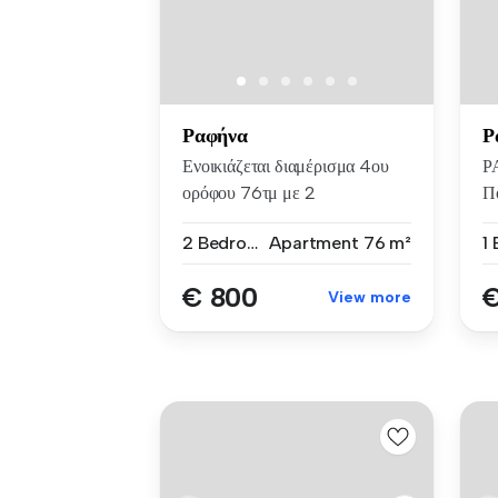
Ραφήνα
Ρ
Ενοικιάζεται διαμέρισμα 4ου
Ρ
ορόφου 76τμ με 2
Πο
υπνοδωμάτι...
88
2 Bedrooms
Apartment
76 m²
€ 800
€
View more