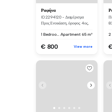
Ραφήνα
Ρ
ID.2294120 - Διαμέρισμα
Π
Προς Ενοικίαση, όροφος: 4ος,
83
στην...
1 Bedroom
Apartment
65 m²
€ 800
€
View more