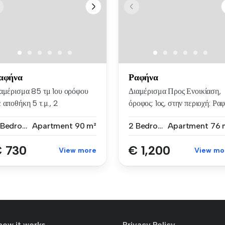
αφήνα
Ραφήνα
ιαμέρισμα 85 τμ 1ου ορόφου
Διαμέρισμα Προς Ενοικίαση,
 αποθήκη 5 τ.μ., 2
όροφος: 1ος, στην περιοχή: Ραφ.
νοδωμά...
2 Bedrooms
Apartment
90 m²
2 Bedrooms
Apartment
76 
 730
€ 1,200
View more
View mo
how it works
Privacy Policy