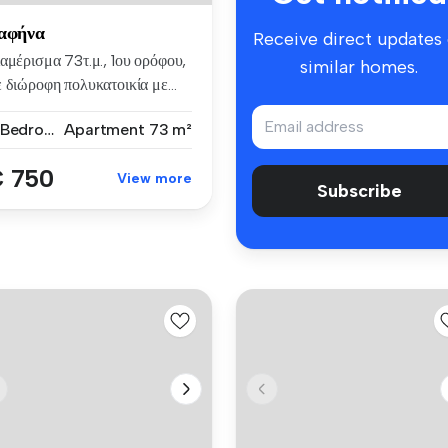
αφήνα
Receive direct updates
αμέρισμα 73τ.μ., 1ου ορόφου,
similar homes.
 διώροφη πολυκατοικία με...
2 Bedrooms
Apartment
73 m²
 750
View more
Subscribe