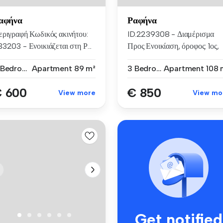
αφήνα
Ραφήνα
εριγραφή Κωδικός ακινήτου:
ID.2239308 - Διαμέρισμα
3203 - Ενοικιάζεται στη Ρ...
Προς Ενοικίαση, όροφος: 1ος,
στην...
2 Bedrooms
Apartment
89 m²
3 Bedrooms
Apartment
108 
 600
€ 850
View more
View mo
Get notified