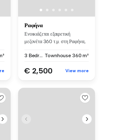
Ραφήνα
Ενοικιάζεται εξαιρετική
μεζονέτα 360 τ.μ. στη Ραφήνα,
σε ...
m²
3 Bedrooms
Townhouse
360 m²
€ 2,500
re
View more