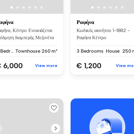
αφήνα
Ραφήνα
φήνα, Κέντρο: Ενοικιάζεται
Κωδικός ακινήτου: 1-1882 -
εόδμητη διαμπερής Μεζονέτα
Ραφήνα Κέντρο
ΕΝΟΙΚΙΑΖΕΤΑΙ ...
4 Bedrooms
Townhouse
260 m²
3 Bedrooms
House
250 
 6,000
€ 1,200
View more
View mo