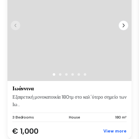
Ιωάννινα
Εξαιρετική μονοκατοικία 180τμ στο καλ΄ύτερο σημείο των
Ιω...
3 Bedrooms
House
180 m²
€ 1,000
View more