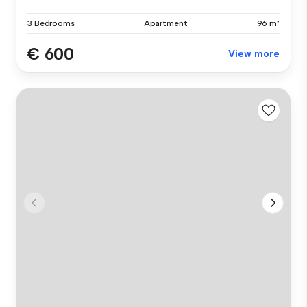
3 Bedrooms
Apartment
96 m²
€ 600
View more