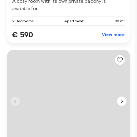
A cosy room with its own private balcony is
available for...
2 Bedrooms
Apartment
90 m²
€ 590
View more