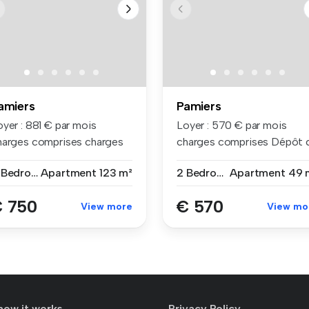
amiers
Pamiers
yer : 881 € par mois
Loyer : 570 € par mois
harges comprises charges
charges comprises Dépôt 
mpri...
garan...
4 Bedrooms
Apartment
123 m²
2 Bedrooms
Apartment
49 
 750
€ 570
View more
View mo
how it works
Privacy Policy