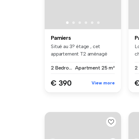
Pamiers
P
Situé au 3? étage , cet
L
appartement T2 aménagé
c
offre un a...
ga
2 Bedrooms
Apartment
25 m²
€ 390
€
View more