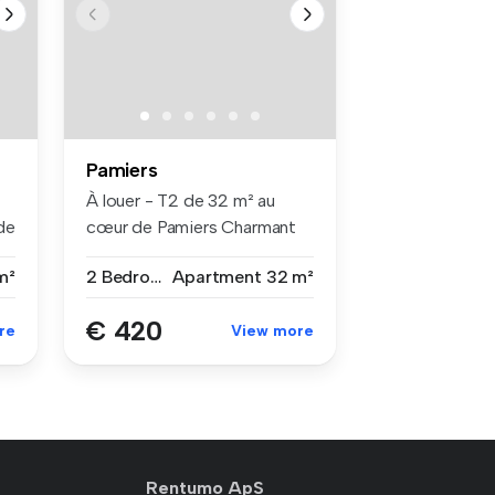
Pamiers
À louer - T2 de 32 m² au
de
cœur de Pamiers Charmant
appar...
m²
2 Bedrooms
Apartment
32 m²
€ 420
re
View more
Rentumo ApS