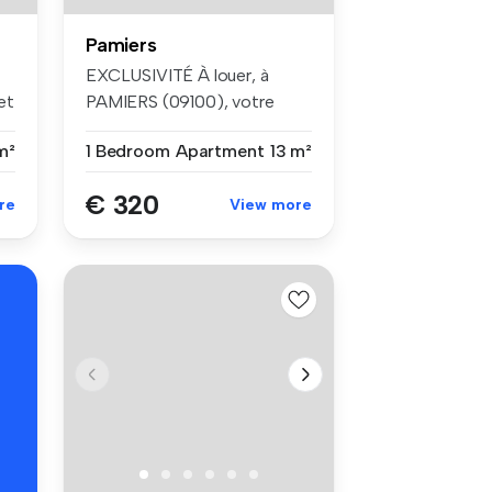
Pamiers
EXCLUSIVITÉ À louer, à
et
PAMIERS (09100), votre
agence Ci...
m²
1 Bedroom
Apartment
13 m²
€ 320
re
View more