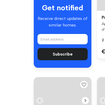
Get notified
P
Receive direct updates of
A
similar homes.
d
vil
Subscribe