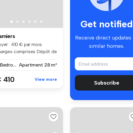
Get notified
amiers
Receive direct updates
oyer : 410 € par mois
similar homes.
harges comprises Dépôt de
ran...
2 Bedrooms
Apartment
28 m²
 410
View more
Subscribe