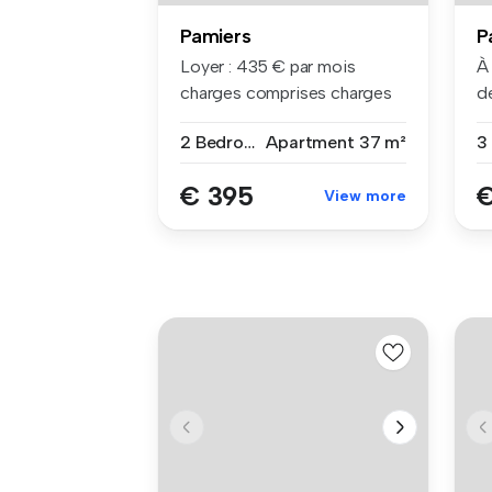
Pamiers
P
Loyer : 435 € par mois
À 
charges comprises charges
d
compri...
2 Bedrooms
Apartment
37 m²
€ 395
€
View more