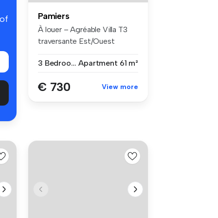
Pamiers
 of
À louer – Agréable Villa T3
traversante Est/Ouest
Situé...
3 Bedrooms
Apartment
61 m²
€ 730
View more