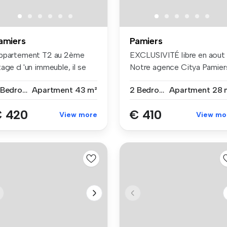
amiers
Pamiers
ppartement T2 au 2ème
EXCLUSIVITÉ libre en aout 
age d 'un immeuble, il se
Notre agence Citya Pamier
ompos...
...
2 Bedrooms
Apartment
43 m²
2 Bedrooms
Apartment
28 
 420
€ 410
View more
View mo