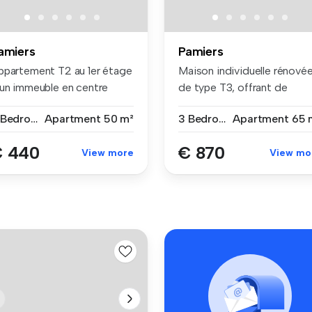
amiers
Pamiers
ppartement T2 au 1er étage
Maison individuelle rénové
'un immeuble en centre
de type T3, offrant de
le...
belles...
2 Bedrooms
Apartment
50 m²
3 Bedrooms
Apartment
65 
€ 440
€ 870
View more
View mo