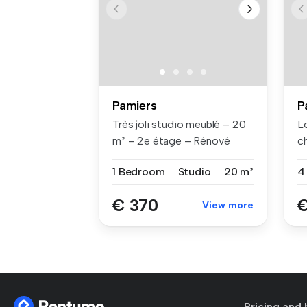
Pamiers
P
Très joli studio meublé – 20
Lo
m² – 2e étage – Rénové
c
Cha...
co
1 Bedroom
Studio
20 m²
€ 370
€
View more
Pricing and 