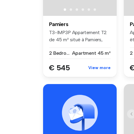
Pamiers
P
T3-IMP3P Appartement T2
A
de 45 m² situé à Pamiers,
ét
dans ...
c
2 Bedrooms
Apartment
45 m²
€ 545
€
View more