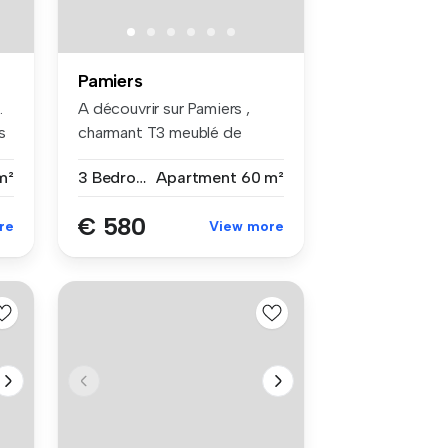
Pamiers
.
A découvrir sur Pamiers ,
s
charmant T3 meublé de
60m2 au 1...
m²
3 Bedrooms
Apartment
60 m²
€ 580
re
View more