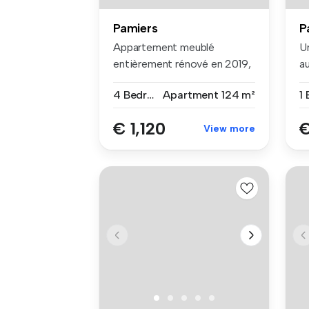
Pamiers
P
Appartement meublé
U
entièrement rénové en 2019,
a
d'une surf...
pr
4 Bedrooms
Apartment
124 m²
1
€ 1,120
€
View more