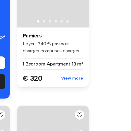
Pamiers
 of
Loyer : 340 € par mois
charges comprises charges
compri...
1 Bedroom
Apartment
13 m²
€ 320
View more