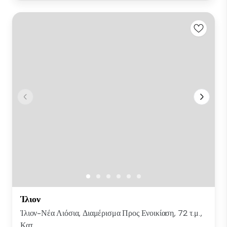
Ίλιον
Ίλιον-Νέα Λιόσια, Διαμέρισμα Προς Ενοικίαση, 72 τ.μ.,
Κατ...