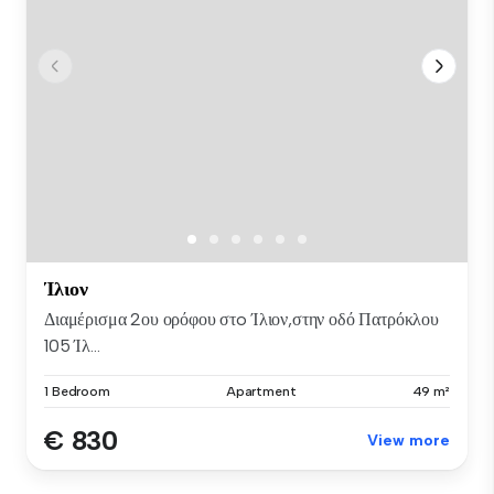
Ίλιον
Διαμέρισμα 2ου ορόφου στo Ίλιον,στην οδό Πατρόκλου
105 Ίλ...
1 Bedroom
Apartment
49 m²
€ 830
View more