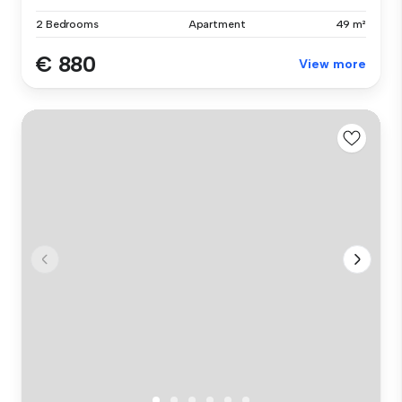
2 Bedrooms
Apartment
49 m²
€ 880
View more