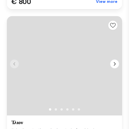
€ 800
View more
Ίλιον