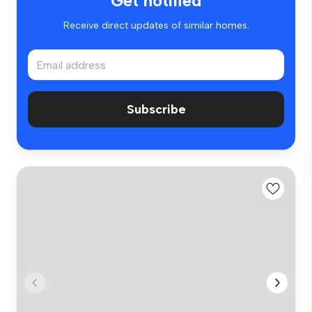
Get notified
Receive direct updates of similar homes.
Subscribe