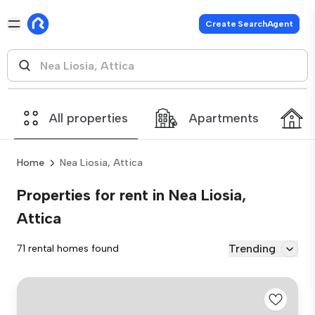
Create SearchAgent
All properties
Apartments
Home
Nea Liosia, Attica
Properties for rent in Nea Liosia,
Attica
Trending
71 rental homes found