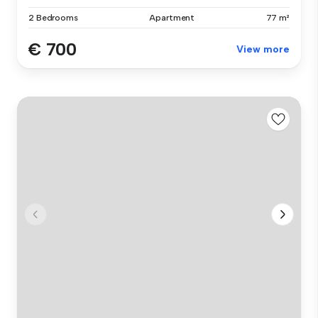
2 Bedrooms
Apartment
77 m²
€ 700
View more