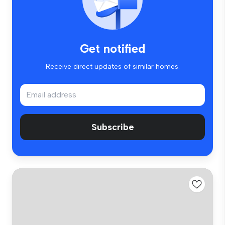
Get notified
Receive direct updates of similar homes.
Subscribe