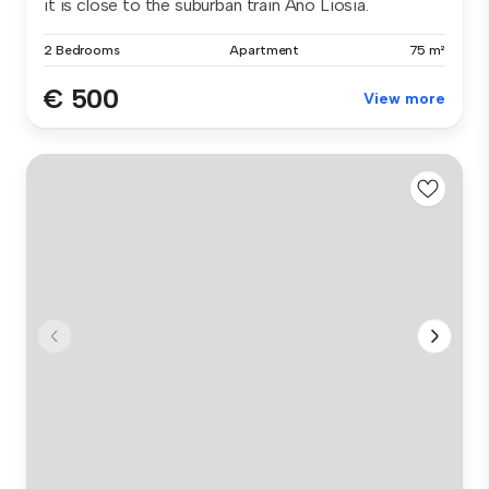
it is close to the suburban train Ano Liosia.
2 Bedrooms
Apartment
75 m²
€ 500
View more