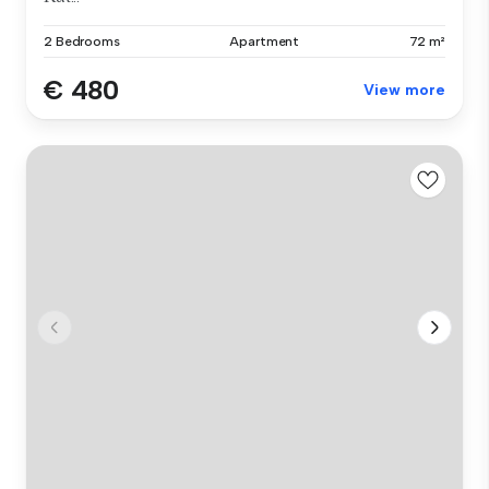
2 Bedrooms
Apartment
72 m²
€ 480
View more