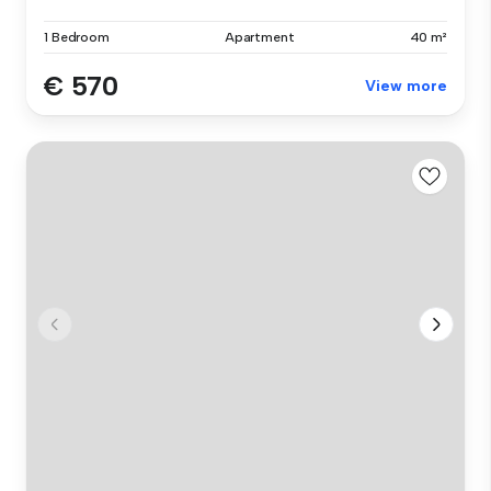
1 Bedroom
Apartment
40 m²
€ 570
View more