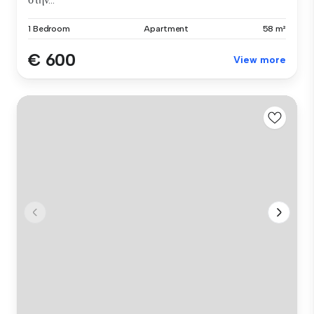
1 Bedroom
Apartment
58 m²
€ 600
View more