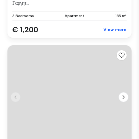
Γαργητ...
3 Bedrooms
Apartment
135 m²
€ 1,200
View more