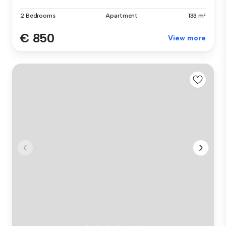
2 Bedrooms
Apartment
133 m²
€ 850
View more