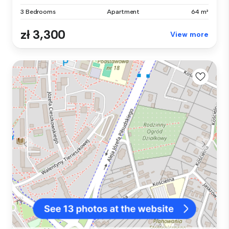
3 Bedrooms
Apartment
64 m²
zł 3,300
View more