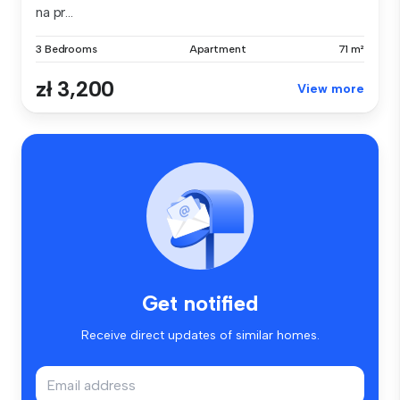
na pr...
3 Bedrooms
Apartment
71 m²
zł 3,200
View more
Get notified
Receive direct updates of similar homes.