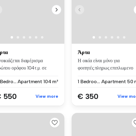
ρτα
Άρτα
οικιάζεται διαμέρισμα
Η οικία είναι μόνο για
ρώτου ορόφου 104τ.μ. σε
φοιτητές.πληρως επιπλωμενο
ώροφη ...
στο κέν...
3 Bedrooms
Apartment
104 m²
1 Bedroom
Apartment
50 
 550
€ 350
View more
View mo