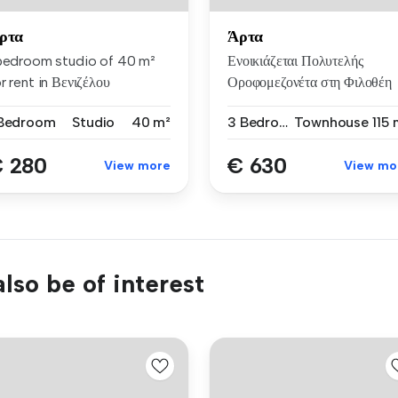
ρτα
Άρτα
 bedroom studio of 40 m²
Ενοικιάζεται Πολυτελής
r rent in Βενιζέλου
Οροφομεζονέτα στη Φιλοθέη
ευθερίο...
Άρτας, 1...
 Bedroom
Studio
40 m²
3 Bedrooms
Townhouse
115 
 280
€ 630
View more
View mo
lso be of interest