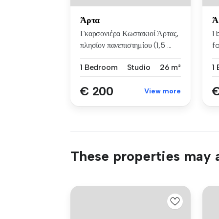
Άρτα
Ά
Γκαρσονιέρα Κωστακιοί Άρτας,
1
πλησίον πανεπιστημίου (1,5 ...
fo
Ελ
1 Bedroom
Studio
26 m²
1
€ 200
€
View more
These properties may a