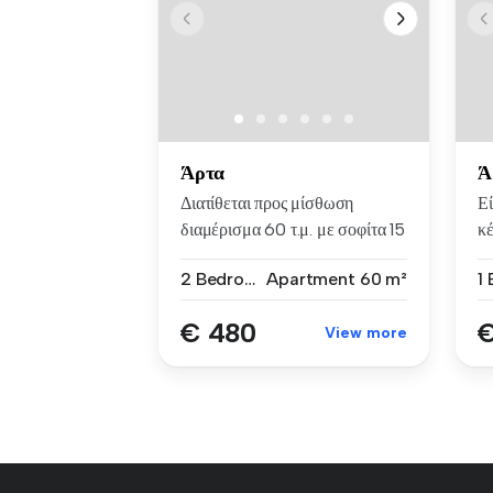
Άρτα
Ά
Διατίθεται προς μίσθωση
Εί
διαμέρισμα 60 τ.μ. με σοφίτα 15
κέ
τ...
2 Bedrooms
Apartment
60 m²
1
€ 480
€
View more