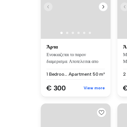
Άρτα
Ά
Ενοικιαζεται το παρον
Μ
διαμερισμα. Αποτελειται απο
Μ
σαλον...
ιδ
1 Bedroom
Apartment
50 m²
€ 300
€
View more