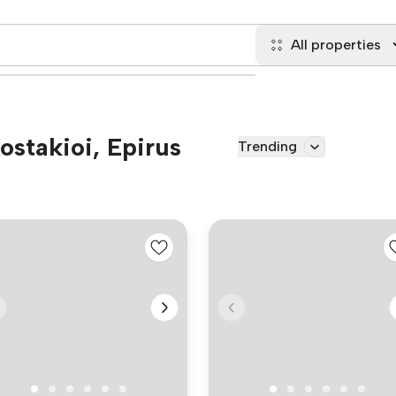
All properties
Kostakioi, Epirus
Trending