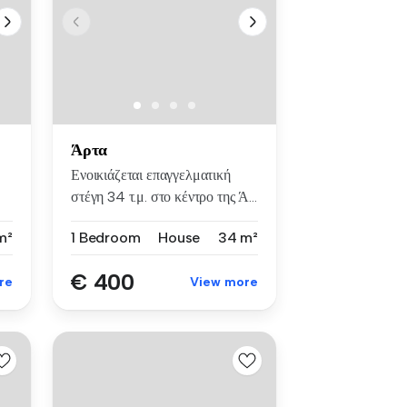
Άρτα
Ενοικιάζεται επαγγελματική
στέγη 34 τ.μ. στο κέντρο της Ά...
m²
1 Bedroom
House
34 m²
€ 400
re
View more