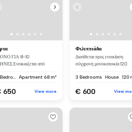
ρτα
Φιλιππιάδα
ΟΝΟ ΓΙΑ 8-10
Διατίθεται προς ενοικίαση
ΗΝΕΣ.Ενοικιαζεται από
σύγχρονη μονοκατοικία 120
ιώτη, επιπλωμένο...
τ.μ.,...
2 Bedrooms
Apartment
68 m²
3 Bedrooms
House
120 
 650
€ 600
View more
View mo