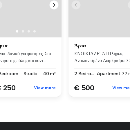
ρτα
Άρτα
ναι ιδανικό για φοιτητές. Στο
ΕΝΟΙΚΙΑΖΕΤΑΙ Πλήρως
ντρο της πόλης και κοντ...
Ανακαινισμένο Διαμέρισμα 7
τ.μ. ...
 Bedroom
Studio
40 m²
2 Bedrooms
Apartment
77 
 250
€ 500
View more
View mo