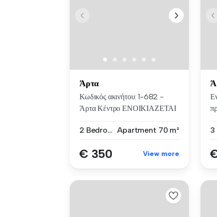
Άρτα
Ά
Κωδικός ακινήτου: 1-682 -
Εν
Άρτα Κέντρο ΕΝΟΙΚΙΑΖΕΤΑΙ
π
δ...
δι
2 Bedrooms
Apartment
70 m²
€ 350
€
View more