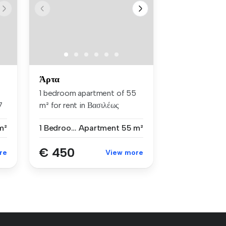
Άρτα
1 bedroom apartment of 55
7
m² for rent in Βασιλέως
Κωνσταν...
m²
1 Bedroom
Apartment
55 m²
€ 450
re
View more