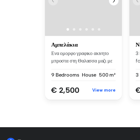
Αμπελάκια
Ν
Ενα ομορφο γραφικο ακινητο
3
μπροστα στη Θαλασσα μαζι με
f
ε...
Νέ
9 Bedrooms
House
500 m²
3
€ 2,500
€
View more