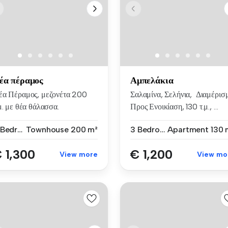
έα πέραμος
Αμπελάκια
έα Πέραμος, μεζονέτα 200
Σαλαμίνα, Σελήνια, Διαμέρισ
μ. με θέα θάλασσα.
Προς Ενοικίαση, 130 τ.μ., ...
οτελείτα...
3 Bedrooms
Townhouse
200 m²
3 Bedrooms
Apartment
130 
 1,300
€ 1,200
View more
View mo