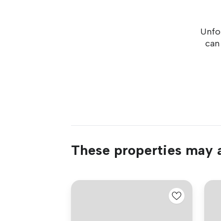
Unfor
can
These properties may a