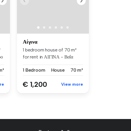
Αίγινα
²
1 bedroom house of 70 m²
ρο
for rent in ΑΙΓΙΝΑ - Βαΐα
m²
1 Bedroom
House
70 m²
€ 1,200
re
View more