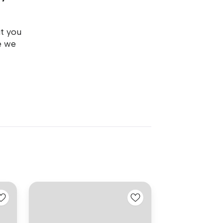
ut you
e we