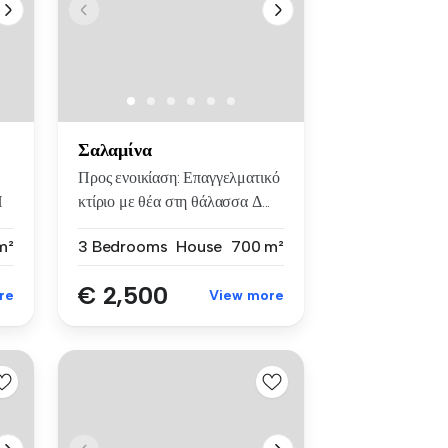
Σαλαμίνα
Προς ενοικίαση: Επαγγελματικό
Η
κτίριο με θέα στη θάλασσα Δ...
m²
3 Bedrooms
House
700 m²
€ 2,500
re
View more