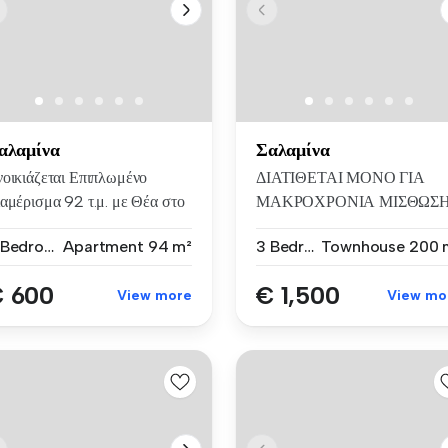
αλαμίνα
Σαλαμίνα
νοικιάζεται Επιπλωμένο
ΔΙΑΤΙΘΕΤΑΙ ΜΟΝΟ ΓΙΑ
αμέρισμα 92 τ.μ. με Θέα στο
ΜΑΚΡΟΧΡΟΝΙΑ ΜΙΣΘΩΣ
υ...
Ενοικιάζεται με...
2 Bedrooms
Apartment
94 m²
3 Bedrooms
Townhouse
200 
 600
€ 1,500
View more
View mo