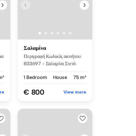
Σαλαμίνα
μα
Περιγραφή Κωδικός ακινήτου:
833697 - Σαλαμίνα Στενό
Φαν...
m²
1 Bedroom
House
75 m²
€ 800
re
View more