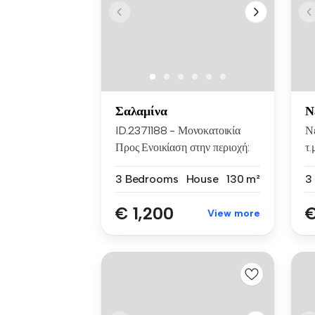
Σαλαμίνα
Ν
ID.2371188 - Μονοκατοικία
Ν
Προς Ενοικίαση στην περιοχή:
τ.
Σα...
Απ
3 Bedrooms
House
130 m²
€ 1,200
€
View more