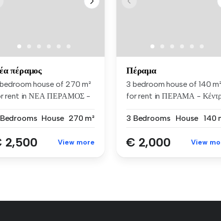
έα πέραμος
Πέραμα
 bedroom house of 270 m²
3 bedroom house of 140 m
or rent in ΝΕΑ ΠΕΡΑΜΟΣ -
for rent in ΠΕΡΑΜΑ - Κέντ
α Π...
 Bedrooms
House
270 m²
3 Bedrooms
House
140 
 2,500
€ 2,000
View more
View mo