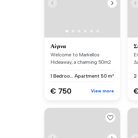
Αίγινα
Σ
Welcome to Markellos
Ε
Hideaway, a charming 50m2
Δι
stone hous...
Βο
1 Bedroom
Apartment
50 m²
€ 750
€
View more