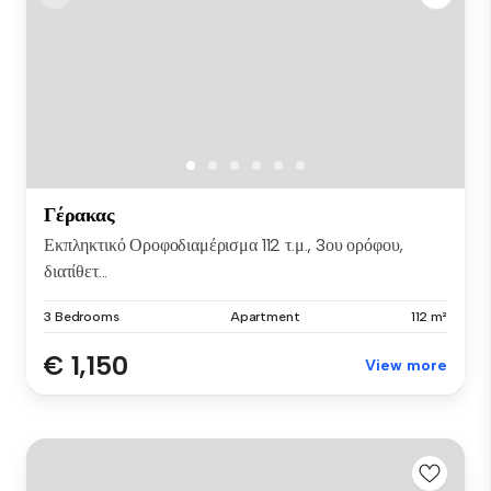
Γέρακας
Εκπληκτικό Οροφοδιαμέρισμα 112 τ.μ., 3ου ορόφου,
διατίθετ...
3 Bedrooms
Apartment
112 m²
€ 1,150
View more