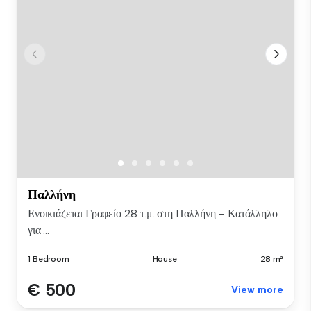
Παλλήνη
Ενοικιάζεται Γραφείο 28 τ.μ. στη Παλλήνη – Κατάλληλο
για ...
1 Bedroom
House
28 m²
€ 500
View more