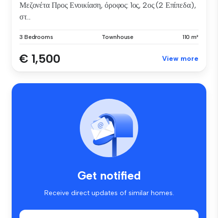
Μεζονέτα Προς Ενοικίαση, όροφος: 1ος, 2ος (2 Επίπεδα),
στ...
3 Bedrooms
Townhouse
110 m²
€ 1,500
View more
Get notified
Receive direct updates of similar homes.