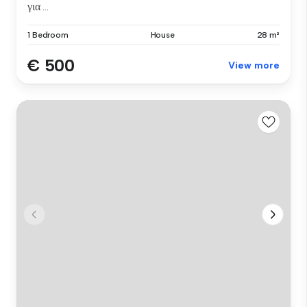
για ...
1 Bedroom
House
28 m²
€ 500
View more