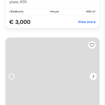
χώρος 400 ...
1 Bedroom
House
400 m²
€ 3,000
View more