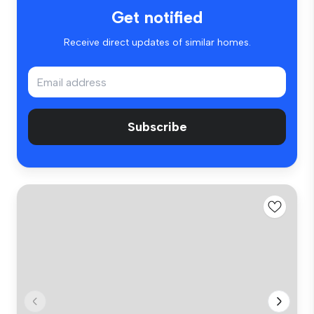
Get notified
Receive direct updates of similar homes.
Subscribe