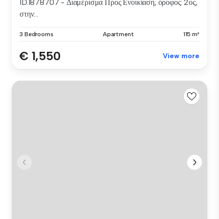
ID.1878707 - Διαμέρισμα Προς Ενοικίαση, όροφος: 2ος,
στην...
3 Bedrooms
Apartment
115 m²
€ 1,550
View more