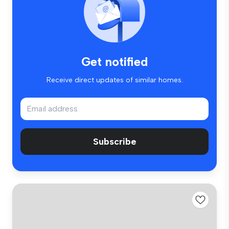
Get notified
Receive direct updates of similar homes.
Subscribe