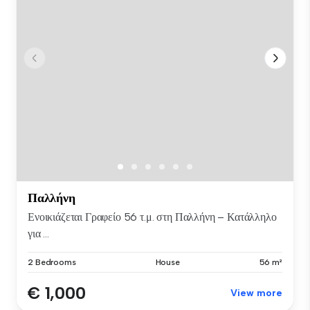
Παλλήνη
Ενοικιάζεται Γραφείο 56 τ.μ. στη Παλλήνη – Κατάλληλο
για ...
2 Bedrooms
House
56 m²
€ 1,000
View more