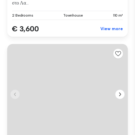
στο Λα...
2 Bedrooms
Townhouse
110 m²
€ 3,600
View more