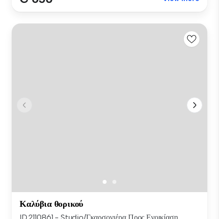
Καλύβια θορικού
ID.2110861 - Studio/Γκαρσονιέρα Προς Ενοικίαση,