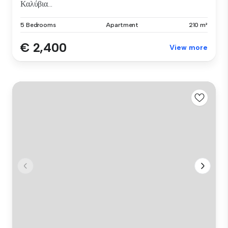
Καλύβια...
5 Bedrooms
Apartment
210 m²
€ 2,400
View more