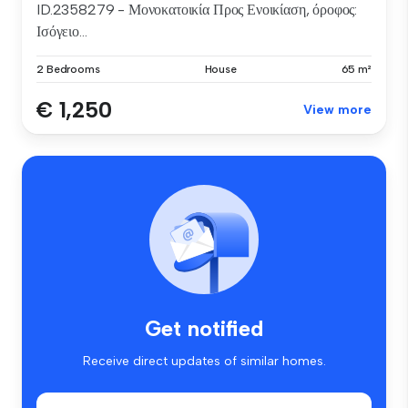
ID.2358279 - Μονοκατοικία Προς Ενοικίαση, όροφος:
Ισόγειο...
2 Bedrooms
House
65 m²
€ 1,250
View more
Get notified
Receive direct updates of similar homes.