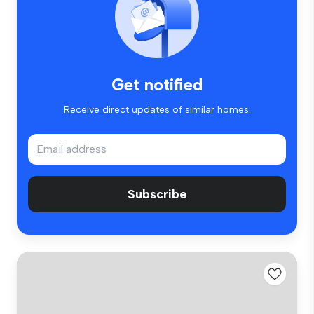
Get notified
Receive direct updates of similar homes.
Subscribe