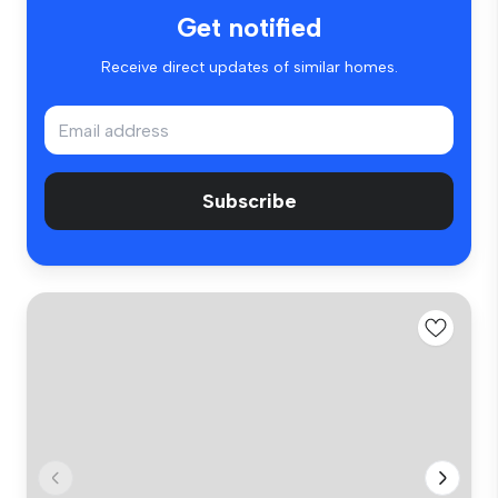
Get notified
Receive direct updates of similar homes.
Subscribe