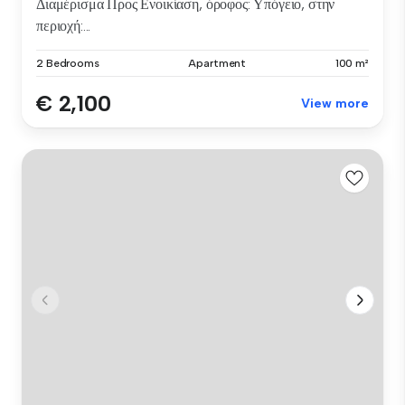
Διαμέρισμα Προς Ενοικίαση, όροφος: Υπόγειο, στην
περιοχή:...
2 Bedrooms
Apartment
100 m²
€ 2,100
View more