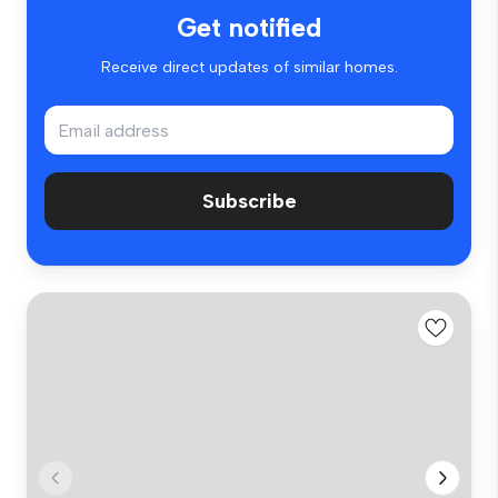
Get notified
Receive direct updates of similar homes.
Subscribe