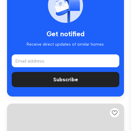
Get notified
Receive direct updates of similar homes.
Subscribe