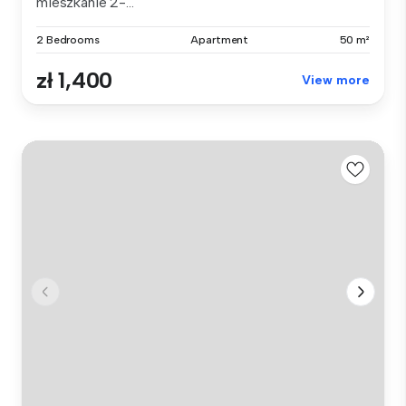
mieszkanie 2-...
2 Bedrooms
Apartment
50 m²
zł 1,400
View more