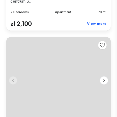
centrum S...
2 Bedrooms
Apartment
70 m²
zł 2,100
View more