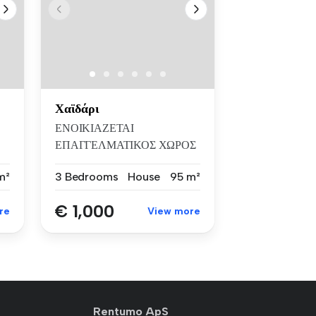
Χαϊδάρι
ΕΝΟΙΚΙΑΖΕΤΑΙ
ΕΠΑΓΓΕΛΜΑΤΙΚΟΣ ΧΩΡΟΣ
95 Τ.Μ. Ενοικιάζεται εξ...
m²
3 Bedrooms
House
95 m²
€ 1,000
re
View more
Rentumo ApS