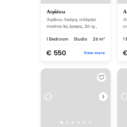
Αιγάλεω
Α
Αιγάλεω Λιούμη, νεόδμητο
Α
στούντιο 1ος όροφος, 26 τμ.,
εν
πλ...
δι
1 Bedroom
Studio
26 m²
€ 550
€
View more