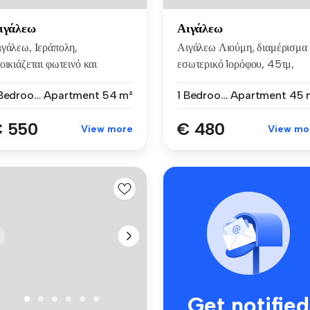
ιγάλεω
Αιγάλεω
ιγάλεω, Ιεράπολη,
Αιγάλεω Λιούμη, διαμέρισμα
οικιάζεται φωτεινό και
εσωτερικό 1ορόφου, 45τμ,
αμπερές δια...
διαθέ...
1 Bedroom
Apartment
54 m²
1 Bedroom
Apartment
45 
 550
€ 480
View more
View mo
Get notified