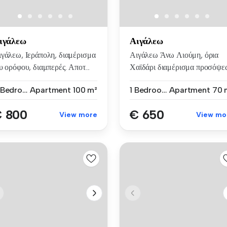
ιγάλεω
Αιγάλεω
γάλεω, Ιεράπολη, διαμέρισμα
Αιγάλεω Άνω Λιούμη, όρια
υ ορόφου, διαμπερές. Αποτ...
Χαϊδάρι διαμέρισμα προσόψε
υπ...
3 Bedrooms
Apartment
100 m²
1 Bedroom
Apartment
70 
 800
€ 650
View more
View mo