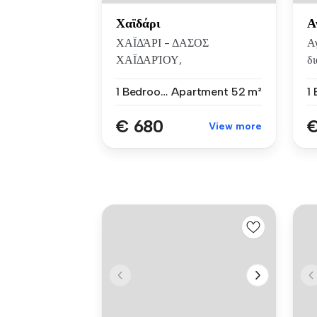
Χαϊδάρι
Α
ΧΑΪΔΆΡΙ - ΔΑΣΟΣ
Α
ΧΑΪΔΑΡΊΟΥ,
δ
ΕΝΟΙΚΙΆΖΕΤΑΙ
,1υ
1 Bedroom
Apartment
52 m²
ανακαινισμένο δια...
€ 680
€
View more