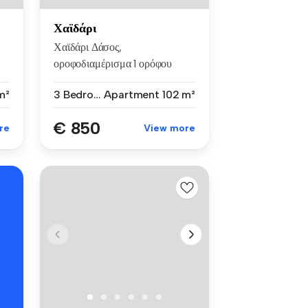
Χαϊδάρι
Χαϊδάρι Δάσος,
οροφοδιαμέρισμα 1 ορόφου
102τμ , 3 υ/δ ,α...
m²
3 Bedrooms
Apartment
102 m²
€ 850
re
View more