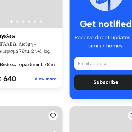
Get notified
ιγάλεω
Receive direct updates
ΙΓΑΛΕΩ, Λιούμη -
similar homes.
αμέρισμα 78τμ, 2 υ/δ, 1ος,
λύ καλή ...
2 Bedrooms
Apartment
78 m²
 640
View more
Subscribe