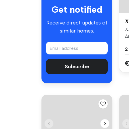
Get notified
Χ
Receive direct updates of
Χ
similar homes.
Δι
πο
€
Subscribe