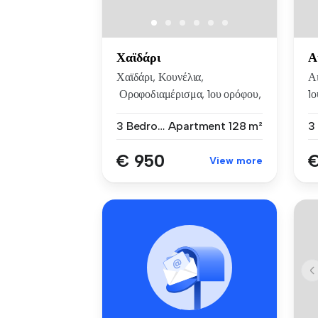
Χαϊδάρι
Α
Χαϊδάρι, Κουνέλια,
Αι
Οροφοδιαμέρισμα, 1ου ορόφου,
1ο
129τμ. Α...
3 Bedrooms
Apartment
128 m²
€ 950
€
View more