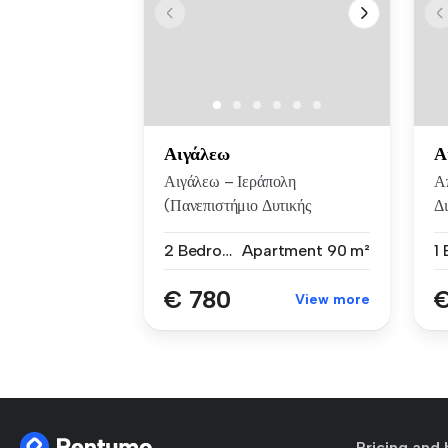
Αιγάλεω
Α
Αιγάλεω – Ιεράπολη
Α
(Πανεπιστήμιο Δυτικής
Δι
Αττικής) | Διαμέ...
φο
2 Bedrooms
Apartment
90 m²
€ 780
€
View more
Pricing and 