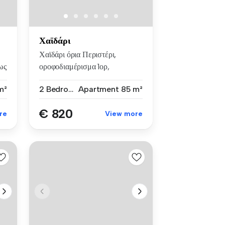
Χαϊδάρι
Χαϊδάρι όρια Περιστέρι,
ως
οροφοδιαμέρισμα 1ορ,
98τμ,2υπν, α...
m²
2 Bedrooms
Apartment
85 m²
€ 820
re
View more