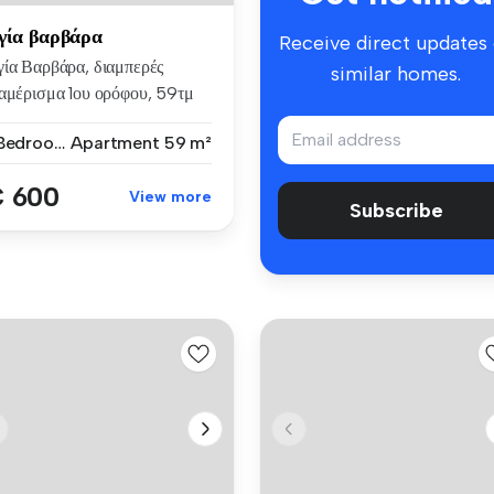
γία βαρβάρα
Receive direct updates
γία Βαρβάρα, διαμπερές
similar homes.
ιαμέρισμα 1ου ορόφου, 59τμ
/δ...
1 Bedroom
Apartment
59 m²
 600
View more
Subscribe