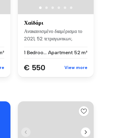
Χαϊδάρι
Ανακαινισμένο διαμέρισμα το
2021, 52 τετραγωνικων,
φρεσκο...
m²
1 Bedroom
Apartment
52 m²
€ 550
re
View more