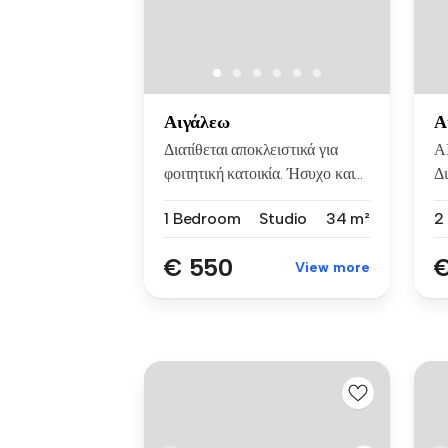
Αιγάλεω
Α
Διατίθεται αποκλειστικά για
Α
φοιτητική κατοικία. Ήσυχο και...
Δι
πο
1 Bedroom
Studio
34 m²
€ 550
€
View more