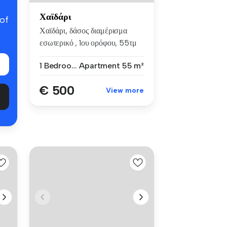
Χαϊδάρι
 of
Χαϊδάρι, δάσος διαμέρισμα
εσωτερικό , 1ου ορόφου, 55τμ
,1...
1 Bedroom
Apartment
55 m²
€ 500
View more