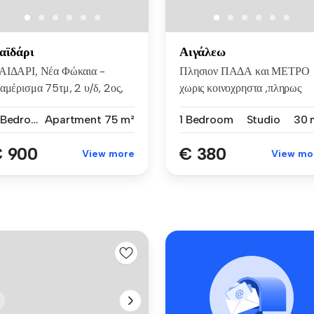
αϊδάρι
Αιγάλεω
ΑΙΔΑΡΙ, Νέα Φώκαια -
Πλησιον ΠΑΔΑ και ΜΕΤΡΟ
αμέρισμα 75τμ, 2 υ/δ, 2ος,
χωρις κοινοχρηστα ,πληρως
λύ κ...
επιπλωμε...
2 Bedrooms
Apartment
75 m²
1 Bedroom
Studio
30 
 900
€ 380
View more
View mo