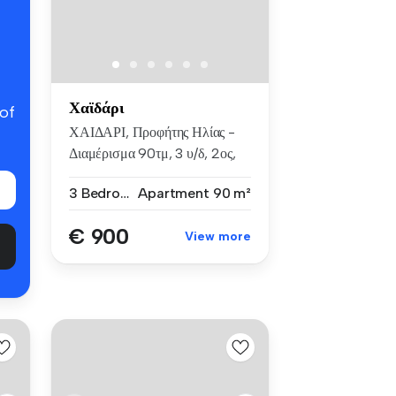
Χαϊδάρι
 of
ΧΑΙΔΑΡΙ, Προφήτης Ηλίας -
Διαμέρισμα 90τμ, 3 υ/δ, 2ος,
εξ...
3 Bedrooms
Apartment
90 m²
€ 900
View more