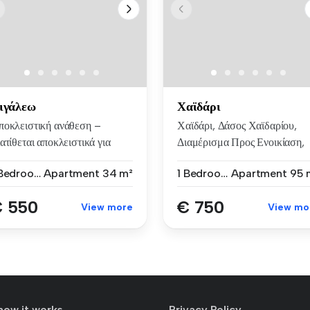
ιγάλεω
Χαϊδάρι
ποκλειστική ανάθεση –
Χαϊδάρι, Δάσος Χαϊδαρίου,
ατίθεται αποκλειστικά για
Διαμέρισμα Προς Ενοικίαση,
ιτητ...
95 τ...
1 Bedroom
Apartment
34 m²
1 Bedroom
Apartment
95 
 550
€ 750
View more
View mo
how it works
Privacy Policy