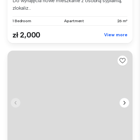
Do wynajęcia nowe mieszkanie z osobną sypialnią,
zlokaliz...
1 Bedroom
Apartment
26 m²
zł 2,000
View more