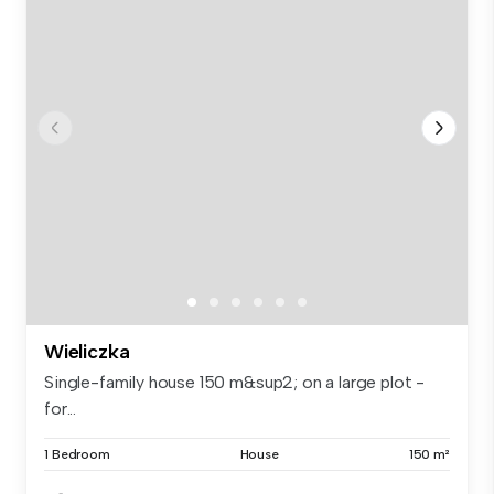
Wieliczka
Single-family house 150 m&sup2; on a large plot -
for...
1 Bedroom
House
150 m²