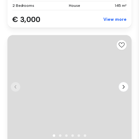
2 Bedrooms
House
145 m²
€ 3,000
View more