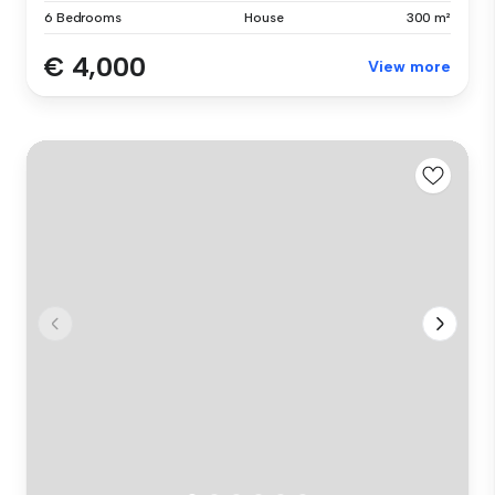
6 Bedrooms
House
300 m²
€ 4,000
View more