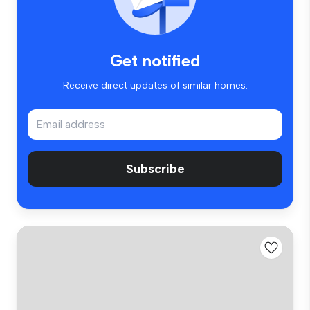
Get notified
Receive direct updates of similar homes.
Subscribe