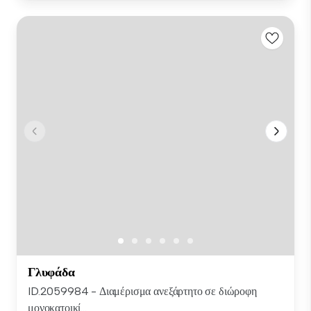
Γλυφάδα
ID.2059984 - Διαμέρισμα ανεξάρτητο σε διώροφη
μονοκατοικί...