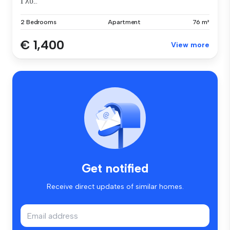
Γλυ...
2 Bedrooms
Apartment
76 m²
€ 1,400
View more
Get notified
Receive direct updates of similar homes.