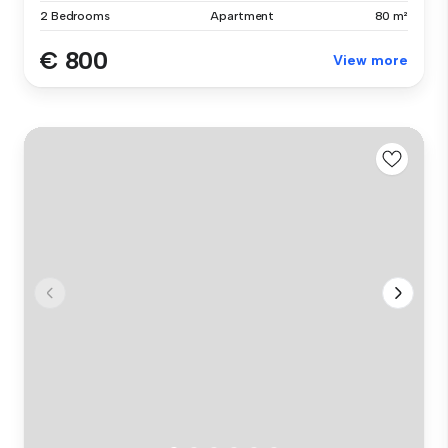
2 Bedrooms
Apartment
80 m²
€ 800
View more