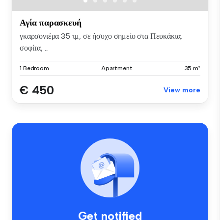
Αγία παρασκευή
γκαρσονιέρα 35 τμ, σε ήσυχο σημείο στα Πευκάκια,
σοφίτα, ...
1 Bedroom
Apartment
35 m²
€ 450
View more
Get notified