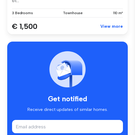
στ...
3 Bedrooms
Townhouse
110 m²
€ 1,500
View more
Get notified
Receive direct updates of similar homes.