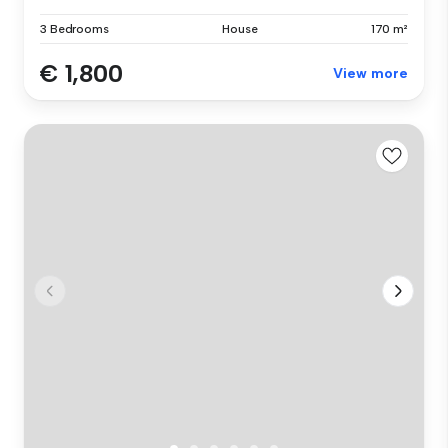
3 Bedrooms
House
170 m²
€ 1,800
View more