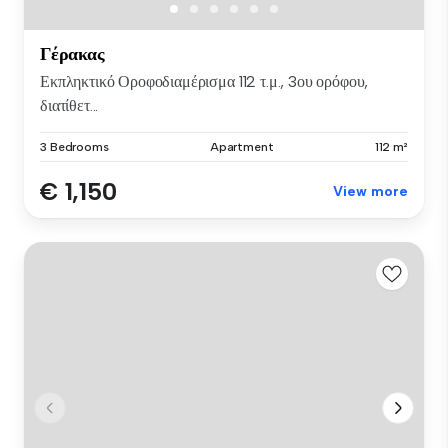
Γέρακας
Εκπληκτικό Οροφοδιαμέρισμα 112 τ.μ., 3ου ορόφου,
διατίθετ...
3 Bedrooms
Apartment
112 m²
€ 1,150
View more