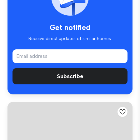
Get notified
Receive direct updates of similar homes.
Subscribe