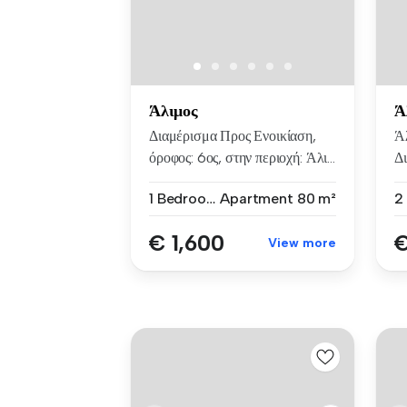
Άλιμος
Ά
Διαμέρισμα Προς Ενοικίαση,
Ά
όροφος: 6ος, στην περιοχή: Άλι...
Δι
3ο
1 Bedroom
Apartment
80 m²
€ 1,600
€
View more