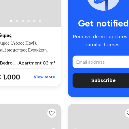
Get notified
λιμος
Receive direct updates
λιμος (Λόφος Πανί),
similar homes.
αμέρισμα προς Ενοικίαση,
ς όροφο...
2 Bedrooms
Apartment
83 m²
 1,000
View more
Subscribe