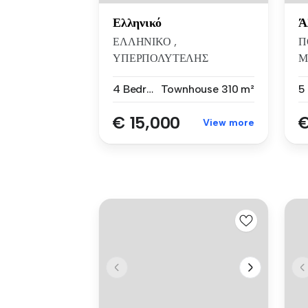
Ελληνικό
Ά
ΕΛΛΗΝΙΚΟ ,
Π
ΥΠΕΡΠΟΛΥΤΕΛΗΣ
Μ
MINIMAL ΜΕΖΟΝΕΤΑ 310
Σ
4 Bedrooms
Townhouse
310 m²
5
Τ.Μ., 2 ΕΠΙ...
€ 15,000
€
View more