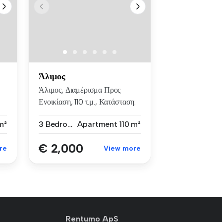
Άλιμος
Άλιμος, Διαμέρισμα Προς
Ενοικίαση, 110 τ.μ., Κατάσταση:
Κ...
m²
3 Bedrooms
Apartment
110 m²
€ 2,000
re
View more
Rentumo ApS