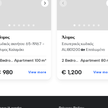
λιμος
Άλιμος
ωδικός ακινήτου: 65-19167 -
Εσωτερικός κωδικός:
λιμος Καλαμάκι
ALI801200 🏡 Επιπλωμένο
ΝΟΙΚΙΑΖΕΤΑ...
Διαμέρισμα π...
2 Bedrooms
Apartment
100 m²
2 Bedrooms
Apartment
80 
 980
€ 1,200
View more
View mo
how it works
Privacy Policy