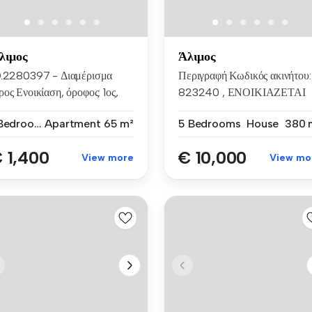
λιμος
Άλιμος
D.2280397 - Διαμέρισμα
Περιγραφή Κωδικός ακινήτου:
ος Ενοικίαση, όροφος: 1ος,
823240 , ΕΝΟΙΚΙΑΖΕΤΑΙ
ην...
Βίλα ...
1 Bedroom
Apartment
65 m²
5 Bedrooms
House
380 
 1,400
€ 10,000
View more
View mo