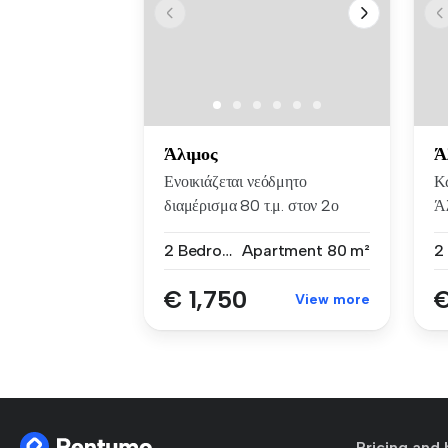
Άλιμος
Ά
Ενοικιάζεται νεόδμητο
Κ
διαμέρισμα 80 τ.μ. στον 2ο
Ά
όροφο, σ...
Ε
2 Bedrooms
Apartment
80 m²
€ 1,750
€
View more
Pricing and 