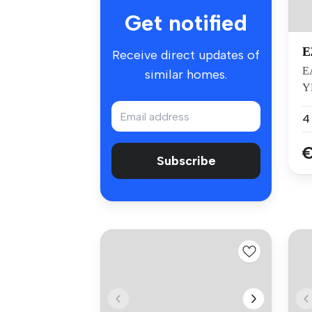
Get notified
Ε
Receive direct updates of
Ε
similar homes.
Υ
M
Τ.
€
Subscribe