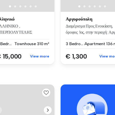
λληνικό
Αργυρούπολη
ΛΛΗΝΙΚΟ ,
Διαμέρισμα Προς Ενοικίαση,
ΠΕΡΠΟΛΥΤΕΛΗΣ
όροφος: 1ος, στην περιοχή: Αργ.
INIMAL ΜΕΖΟΝΕΤΑ 310
4 Bedrooms
Townhouse
310 m²
3 Bedrooms
Apartment
136 
Μ., 2 ΕΠΙ...
 15,000
€ 1,300
View more
View mo