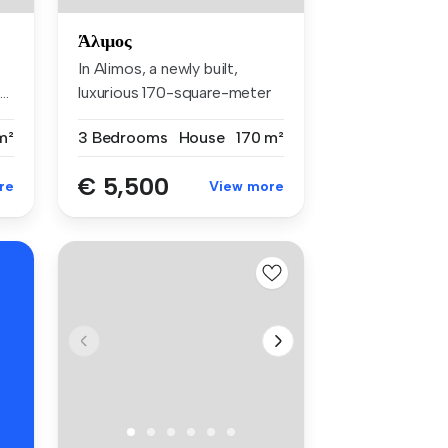
Άλιμος
In Alimos, a newly built,
..
luxurious 170-square-meter
trip...
m²
3 Bedrooms
House
170 m²
€ 5,500
re
View more