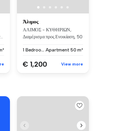
Άλιμος
ΑΛΙΜΟΣ - ΚΥΘΗΡΙΩΝ,
..
Διαμέρισμα προς Ενοικίαση, 50
τ.μ, κατ...
m²
1 Bedroom
Apartment
50 m²
€ 1,200
re
View more