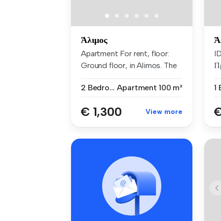
Άλιμος
Ά
Apartment For rent, floor:
I
Ground floor, in Alimos. The
Πρ
A...
στ
2 Bedrooms
Apartment
100 m²
€ 1,300
€
View more