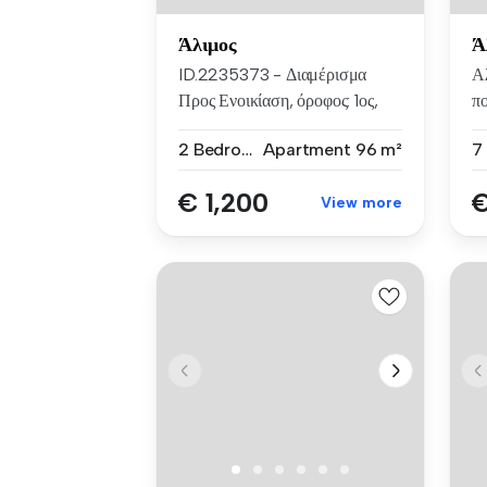
Άλιμος
Ά
ID.2235373 - Διαμέρισμα
Α
Προς Ενοικίαση, όροφος: 1ος,
π
στην...
επ
2 Bedrooms
Apartment
96 m²
7
€ 1,200
€
View more