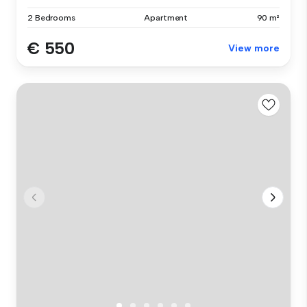
2 Bedrooms
Apartment
90 m²
€ 550
View more