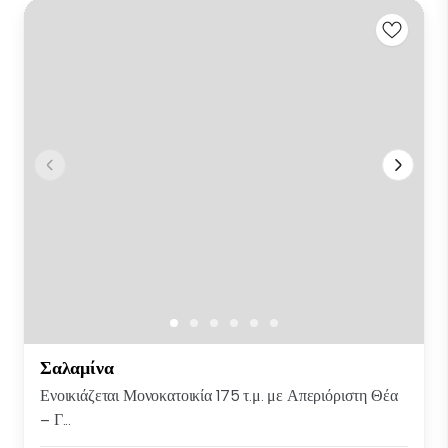
Σαλαμίνα
Ενοικιάζεται Μονοκατοικία 175 τ.μ. με Απεριόριστη Θέα
– Γ...