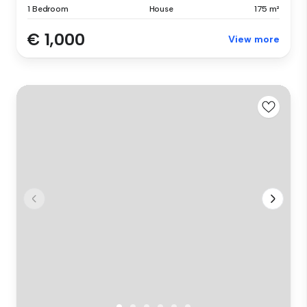
1 Bedroom
House
175 m²
€ 1,000
View more