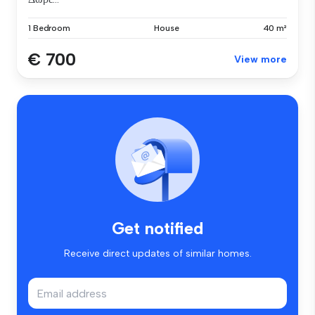
1 Bedroom
House
40 m²
€ 700
View more
Get notified
Receive direct updates of similar homes.