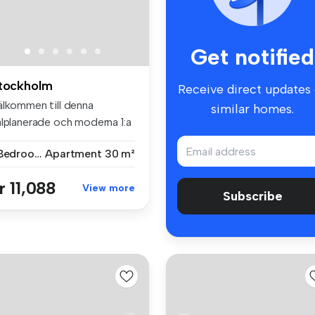
Get notified
tockholm
Receive direct updates
älkommen till denna
similar homes.
älplanerade och moderna 1:a
 ca 3...
1 Bedroom
Apartment
30 m²
r 11,088
View more
Subscribe