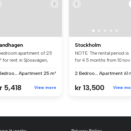
andhagen
Stockholm
 bedroom apartment of 25
NOTE: The rental period is
 for rent in Sjösavägen,
for 4.5 months from 10 nov
nd...
2...
1 Bedroom
Apartment
25 m²
2 Bedrooms
Apartment
61 
r 5,418
kr 13,500
View more
View mo
how it works
Privacy Policy