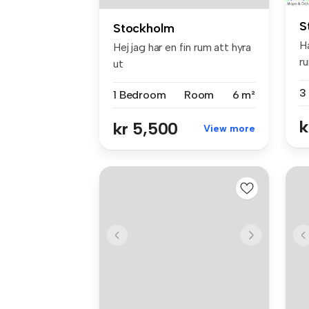
S
Stockholm
H
Hej jag har en fin rum att hyra
ru
ut
sn
1 Bedroom
Room
6 m²
k
kr 5,500
View more