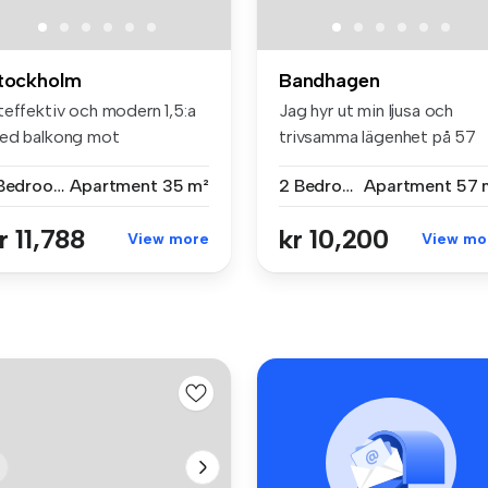
tockholm
Bandhagen
teffektiv och modern 1,5:a
Jag hyr ut min ljusa och
ed balkong mot
trivsamma lägenhet på 57
önskande in...
kvm i B...
1 Bedroom
Apartment
35 m²
2 Bedrooms
Apartment
57 
r 11,788
kr 10,200
View more
View mo