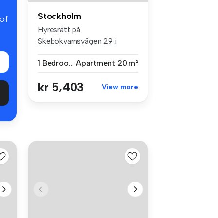
Stockholm
 of
Hyresrätt på
Skebokvarnsvägen 29 i
Stockholm med 1 rum (2...
1 Bedroom
Apartment
20 m²
kr 5,403
View more