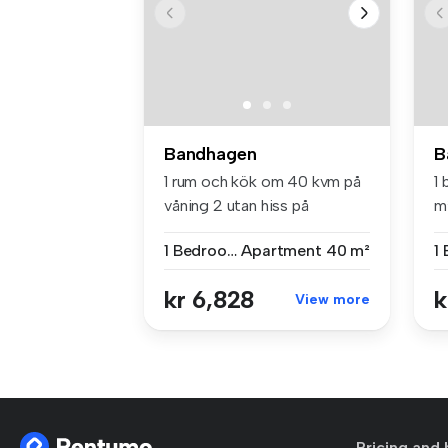
Bandhagen
B
1 rum och kök om 40 kvm på
1
våning 2 utan hiss på
m²
Stålboga...
Ba
1 Bedroom
Apartment
40 m²
kr 6,828
k
View more
Pricing and 