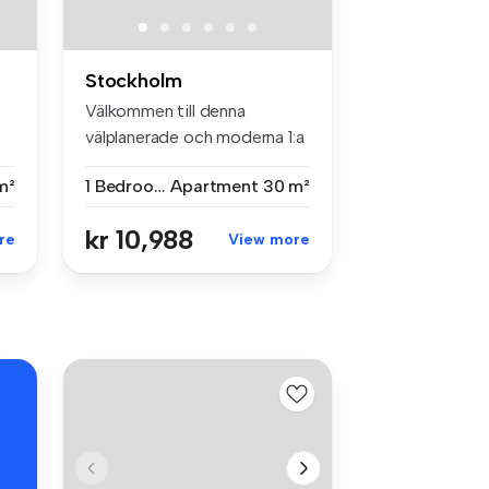
Stockholm
Välkommen till denna
välplanerade och moderna 1:a
om ca 3...
m²
1 Bedroom
Apartment
30 m²
kr 10,988
re
View more