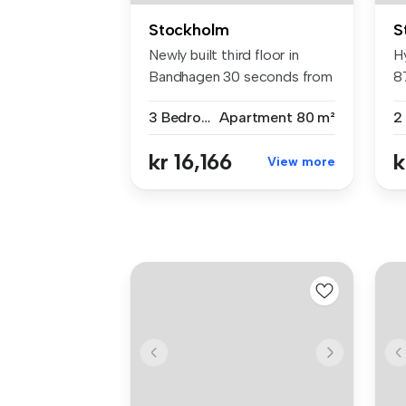
Stockholm
S
Newly built third floor in
H
Bandhagen 30 seconds from
8
Band...
(4
3 Bedrooms
Apartment
80 m²
kr 16,166
k
View more