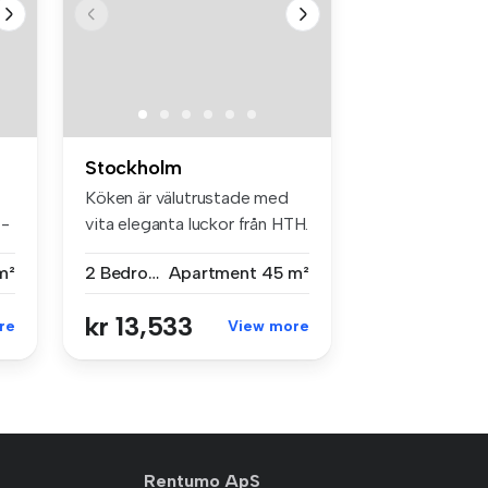
Stockholm
Köken är välutrustade med
 -
vita eleganta luckor från HTH.
...
m²
2 Bedrooms
Apartment
45 m²
kr 13,533
re
View more
Rentumo ApS