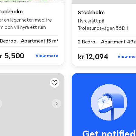
tockholm
Stockholm
ar en lägenheten med tre
Hyresrätt på
m och vill hyra ett rum
Trollesundsvägen 56D i
abb...
Stockholm med 2 rum (...
3 Bedrooms
Apartment
15 m²
2 Bedrooms
Apartment
49 
r 5,500
kr 12,094
View more
View mo
Get notified