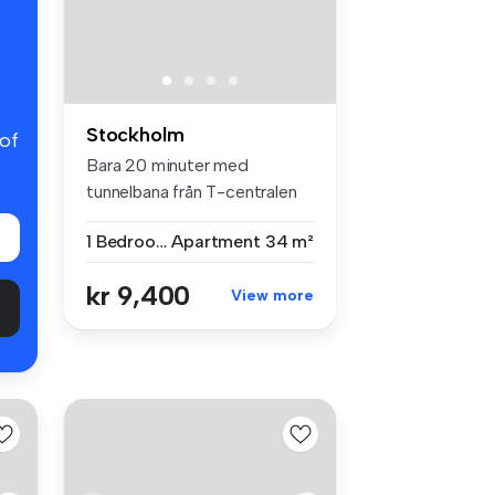
Stockholm
 of
Bara 20 minuter med
tunnelbana från T-centralen
finner du...
1 Bedroom
Apartment
34 m²
kr 9,400
View more