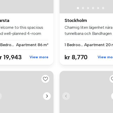
arsta
Stockholm
elcome to this spacious
Charmig liten lägenhet nära
nd well-planned 4-room
tunnelbana och Bandhagen
artmen...
cent...
4 Bedrooms
Apartment
86 m²
1 Bedroom
Apartment
20 
r 19,943
kr 8,770
View more
View mo