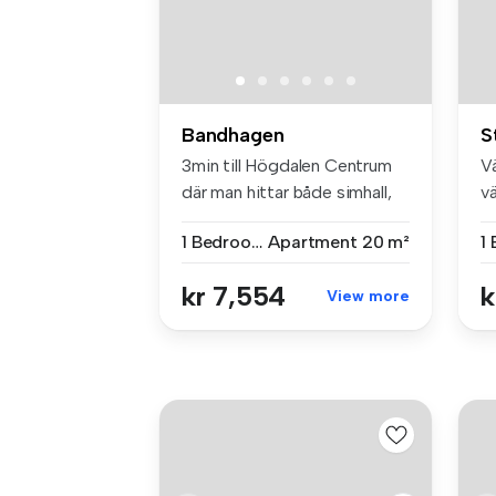
Bandhagen
S
3min till Högdalen Centrum
V
där man hittar både simhall,
v
J...
om
1 Bedroom
Apartment
20 m²
kr 7,554
k
View more