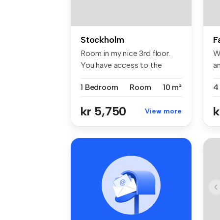
Stockholm
F
Room in my nice 3rd floor.
W
You have access to the
a
kitchen...
ap
1 Bedroom
Room
10 m²
kr 5,750
k
View more