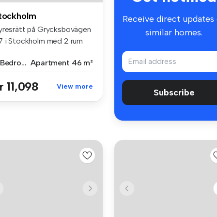
tockholm
Receive direct updates
yresrätt på Grycksbovägen
similar homes.
7 i Stockholm med 2 rum
6 m...
2 Bedrooms
Apartment
46 m²
r 11,098
View more
Subscribe