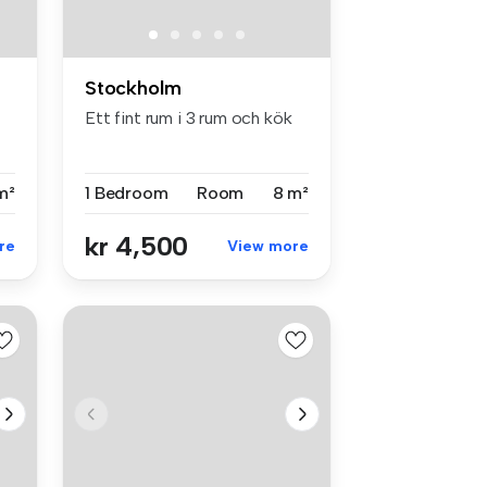
Stockholm
Ett fint rum i 3 rum och kök
m²
1 Bedroom
Room
8 m²
kr 4,500
re
View more