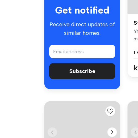
Get notified
S
Receive direct updates of
Y
similar homes.
m
gr
k
Subscribe