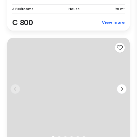
3 Bedrooms
House
96 m²
€ 800
View more