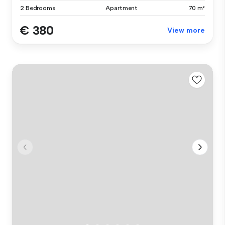
2 Bedrooms
Apartment
70 m²
€ 380
View more