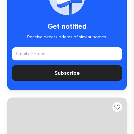
Get notified
Receive direct updates of similar homes.
Subscribe