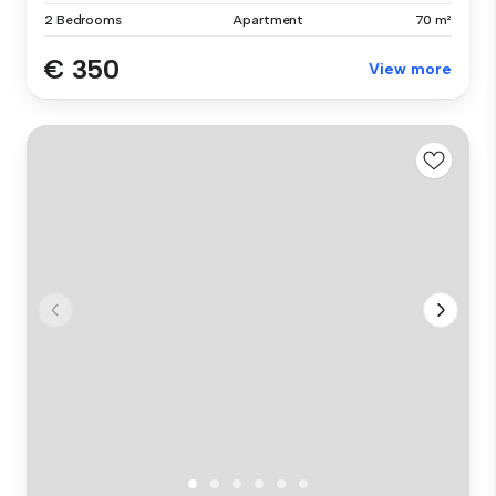
2 Bedrooms
Apartment
70 m²
€ 350
View more