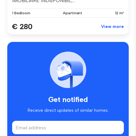
IMOBILIARE. INDISPONIBIL,...
1 Bedroom
Apartment
12 m²
€ 280
View more
Get notified
Receive direct updates of similar homes.