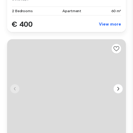
2 Bedrooms
Apartment
60 m²
€ 400
View more