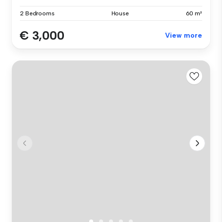
2 Bedrooms
House
60 m²
€ 3,000
View more