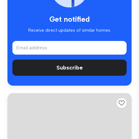
Get notified
Receive direct updates of similar homes.
Subscribe