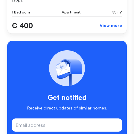
1 Bedroom
Apartment
35 m²
€ 400
View more
Get notified
Receive direct updates of similar homes.