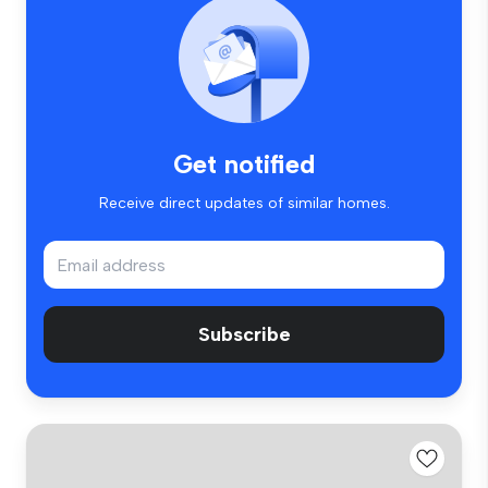
Get notified
Receive direct updates of similar homes.
Subscribe