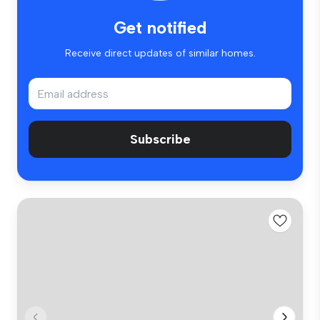
Get notified
Receive direct updates of similar homes.
Subscribe