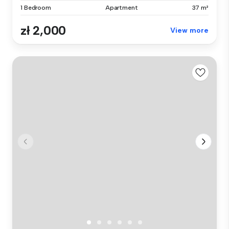
1 Bedroom
Apartment
37 m²
zł 2,000
View more