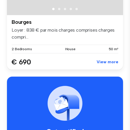
Bourges
Loyer : 838 € par mois charges comprises charges
compri...
2 Bedrooms
House
50 m²
€ 690
View more