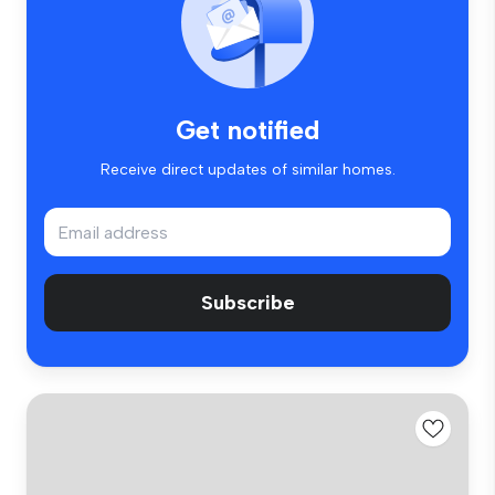
Get notified
Receive direct updates of similar homes.
Subscribe