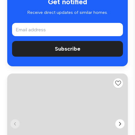
Get notified
Receive direct updates of similar homes.
Subscribe