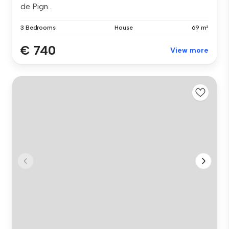
de Pign...
3 Bedrooms
House
69 m²
€ 740
View more