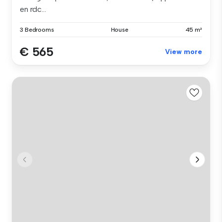
en rdc...
3 Bedrooms
House
45 m²
€ 565
View more