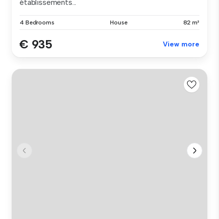
établissements...
4 Bedrooms
House
82 m²
€ 935
View more