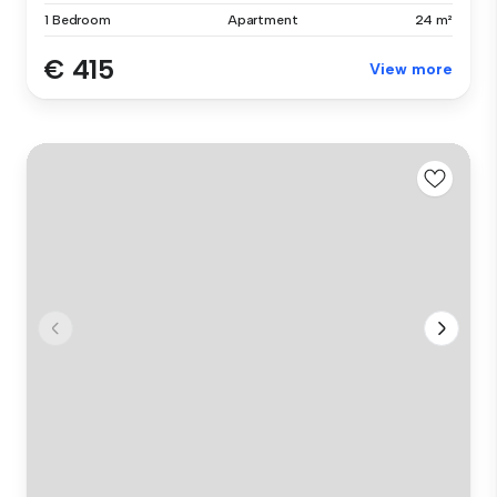
1 Bedroom
Apartment
24 m²
€ 415
View more