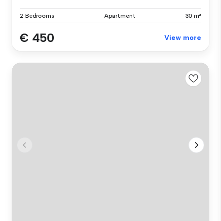
2 Bedrooms
Apartment
30 m²
€ 450
View more