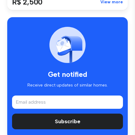
R$ 2,500
View more
Get notified
Receive direct updates of similar homes.
Subscribe