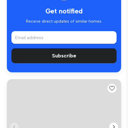
Get notified
Receive direct updates of similar homes.
Subscribe