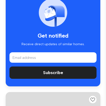
Get notified
Receive direct updates of similar homes.
Subscribe