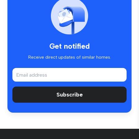
Get notified
Receive direct updates of similar homes.
Subscribe