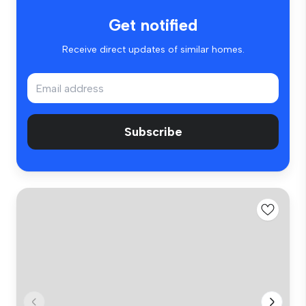
Get notified
Receive direct updates of similar homes.
Subscribe